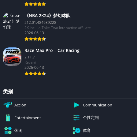
《NBA 2K24》梦幻球队
212.01.484939228
2K Inc. - a Take-Two Interactive affiliate
2026-06-13
Race Max Pro – Car Racing
2.11.7
Revani
2026-06-13
类别
Acción
Communication
个性定制
Entertainment
休闲
体育