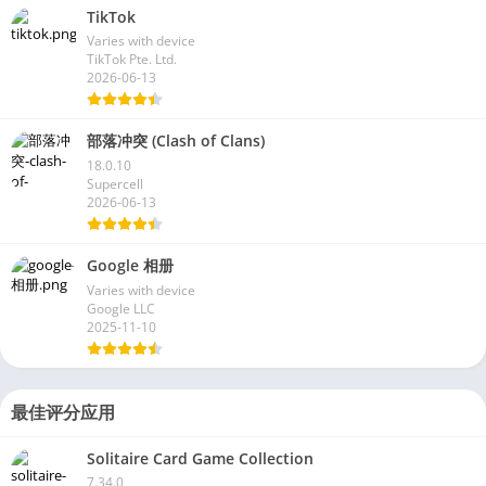
TikTok
Varies with device
TikTok Pte. Ltd.
2026-06-13
部落冲突 (Clash of Clans)
18.0.10
Supercell
2026-06-13
Google 相册
Varies with device
Google LLC
2025-11-10
最佳评分应用
Solitaire Card Game Collection
7.34.0