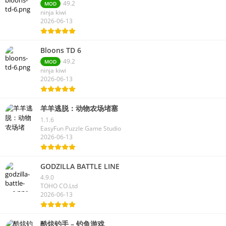
49.2
MOD
ninja kiwi
2026-06-13
Bloons TD 6
49.2
MOD
ninja kiwi
2026-06-13
羊羊逃脱：动物农场堵塞
1.1.6
EasyFun Puzzle Game Studio
2026-06-13
GODZILLA BATTLE LINE
4.9.0
TOHO CO.Ltd
2026-06-13
酷炫钓手 – 钓鱼游戏