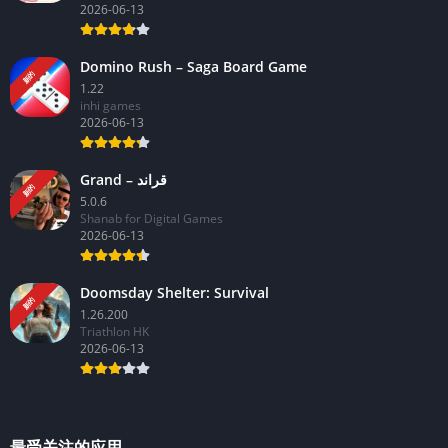
2026-06-13
Domino Rush – Saga Board Game
新的
1.22
inhi games
2026-06-13
Grand – قراند
新的
5.0.6
Shanab for Digital Games
2026-06-13
Doomsday Shelter: Survival
新的
1.26.200
Triathlon HK
2026-06-13
最受关注的应用