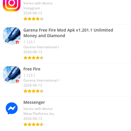
Varies with device
Instagram
2026-06-13
Garena Free Fire Mod Apk v1.201.1 Unlimited
Money and Diamond
1.123.1
Garena International I
2026-06-13
Free Fire
1.123.1
Garena International I
2026-06-13
Messenger
Varies with device
Meta Platforms Inc.
2026-06-13