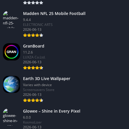
Madden NFL 25 Mobile Football
9.4.4
ELECTRONIC ARTS
2026-06-13
GranBoard
11.2.6
LUXZA Co.Ltd.
2026-06-13
Earth 3D Live Wallpaper
Varies with device
Screensavers Store
2026-06-13
Glowee – Shine in Every Pixel
6.0.0
KosmoLizer
2026-06-13