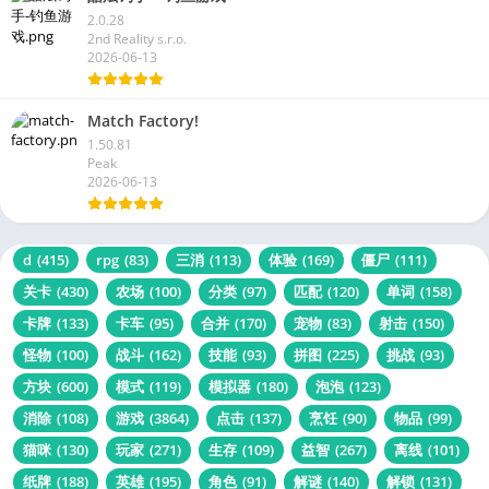
2.0.28
2nd Reality s.r.o.
2026-06-13
Match Factory!
1.50.81
Peak
2026-06-13
d
(415)
rpg
(83)
三消
(113)
体验
(169)
僵尸
(111)
关卡
(430)
农场
(100)
分类
(97)
匹配
(120)
单词
(158)
卡牌
(133)
卡车
(95)
合并
(170)
宠物
(83)
射击
(150)
怪物
(100)
战斗
(162)
技能
(93)
拼图
(225)
挑战
(93)
方块
(600)
模式
(119)
模拟器
(180)
泡泡
(123)
消除
(108)
游戏
(3864)
点击
(137)
烹饪
(90)
物品
(99)
猫咪
(130)
玩家
(271)
生存
(109)
益智
(267)
离线
(101)
纸牌
(188)
英雄
(195)
角色
(91)
解谜
(140)
解锁
(131)