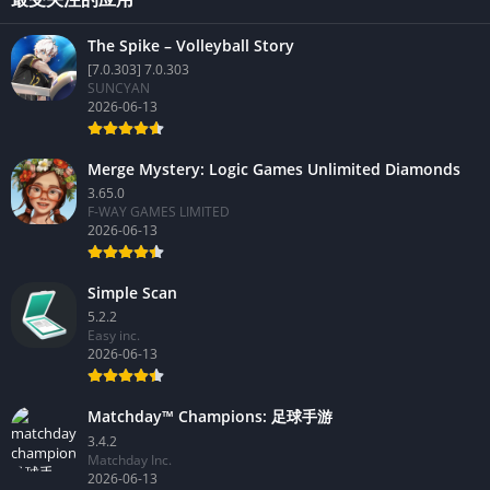
The Spike – Volleyball Story
[7.0.303] 7.0.303
SUNCYAN
2026-06-13
Merge Mystery: Logic Games Unlimited Diamonds
3.65.0
F-WAY GAMES LIMITED
2026-06-13
Simple Scan
5.2.2
Easy inc.
2026-06-13
Matchday™ Champions: 足球手游
3.4.2
Matchday Inc.
2026-06-13