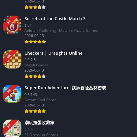
2026-06-13
Secrets of the Castle Match 3
新的
1.81
Animan Publishing - Match 3 Puzzle Games
2026-06-13
Checkers | Draughts Online
新的
3.0.2.5
AlignIt Games
2026-06-13
Super Run Adventure: 跳跃冒险丛林游戏
新的
0.8.143
Dream Cool Game
2026-06-13
潮玩扭蛋收藏家
新的
2.9.5
31 Dress up Games