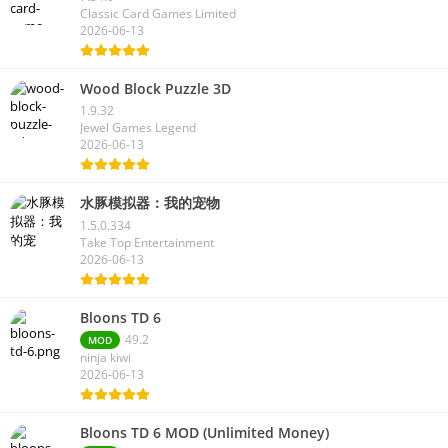
Classic Card Games Limited
2026-06-13
Wood Block Puzzle 3D
1.9.32
Jewel Games Legend
2026-06-13
水豚模拟器：我的宠物
1.5.0.334
Take Top Entertainment
2026-06-13
Bloons TD 6
49.2
MOD
ninja kiwi
2026-06-13
Bloons TD 6 MOD (Unlimited Money)