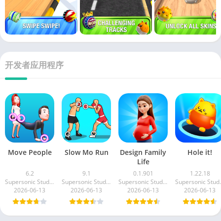
开发者应用程序
Move People
Slow Mo Run
Design Family
Hole it!
Life
6.2
9.1
0.1.901
1.22.18
Supersonic Studios LTD
Supersonic Studios LTD
Supersonic Studios LTD
Superso
2026-06-13
2026-06-13
2026-06-13
2026-06-13