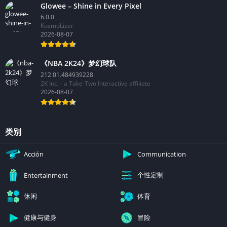
Glowee – Shine in Every Pixel
6.0.0
KosmoLizer
2026-08-07
《NBA 2K24》梦幻球队
212.01.484939228
2K Inc. - a Take-Two Interactive affiliate
2026-08-07
类别
Acción
Communication
个性定制
Entertainment
休闲
体育
健康与健身
冒险