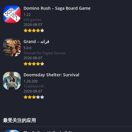
Domino Rush – Saga Board Game
1.22
inhi games
2026-08-07
Grand – قراند
5.0.6
Shanab for Digital Games
2026-08-07
Doomsday Shelter: Survival
1.26.200
Triathlon HK
2026-08-07
最受关注的应用