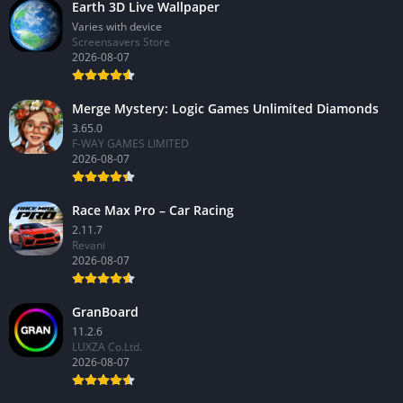
Earth 3D Live Wallpaper
Varies with device
Screensavers Store
2026-08-07
Merge Mystery: Logic Games Unlimited Diamonds
3.65.0
F-WAY GAMES LIMITED
2026-08-07
Race Max Pro – Car Racing
2.11.7
Revani
2026-08-07
GranBoard
11.2.6
LUXZA Co.Ltd.
2026-08-07