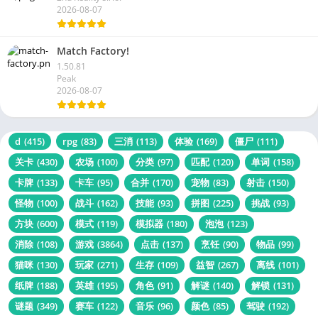
2026-08-07
Match Factory!
1.50.81
Peak
2026-08-07
d
(415)
rpg
(83)
三消
(113)
体验
(169)
僵尸
(111)
关卡
(430)
农场
(100)
分类
(97)
匹配
(120)
单词
(158)
卡牌
(133)
卡车
(95)
合并
(170)
宠物
(83)
射击
(150)
怪物
(100)
战斗
(162)
技能
(93)
拼图
(225)
挑战
(93)
方块
(600)
模式
(119)
模拟器
(180)
泡泡
(123)
消除
(108)
游戏
(3864)
点击
(137)
烹饪
(90)
物品
(99)
猫咪
(130)
玩家
(271)
生存
(109)
益智
(267)
离线
(101)
纸牌
(188)
英雄
(195)
角色
(91)
解谜
(140)
解锁
(131)
谜题
(349)
赛车
(122)
音乐
(96)
颜色
(85)
驾驶
(192)