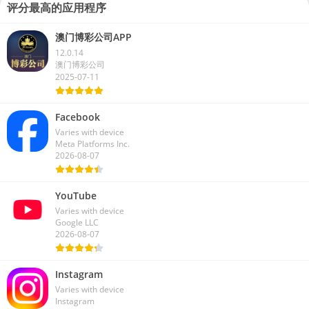
评分最高的应用程序
澳门博彩公司APP
12.0.14
澳门博彩公司
2025-07-11
Facebook
Varies with device
Meta Platforms Inc.
2026-08-07
YouTube
Varies with device
Google LLC
2026-08-07
Instagram
Varies with device
Instagram