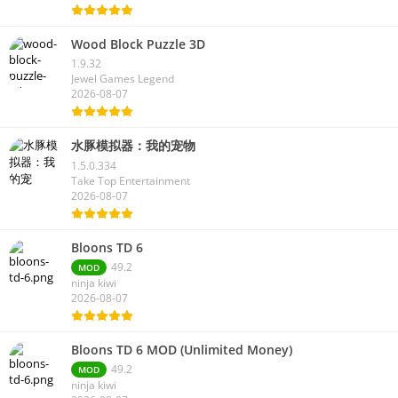
Wood Block Puzzle 3D
1.9.32
Jewel Games Legend
2026-08-07
水豚模拟器：我的宠物
1.5.0.334
Take Top Entertainment
2026-08-07
Bloons TD 6
49.2
MOD
ninja kiwi
2026-08-07
Bloons TD 6 MOD (Unlimited Money)
49.2
MOD
ninja kiwi