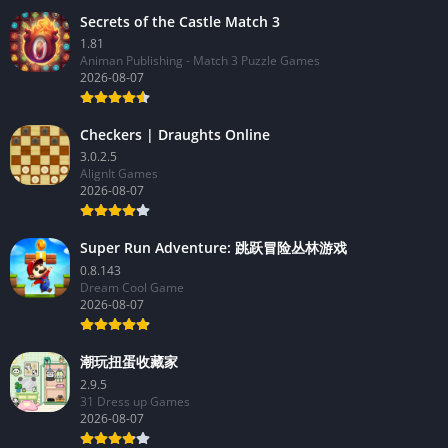
Secrets of the Castle Match 3
1.81
Animan Publishing - Match 3 Puzzle Games
2026-08-07
Checkers | Draughts Online
3.0.2.5
AlignIt Games
2026-08-07
Super Run Adventure: 跳跃冒险丛林游戏
0.8.143
Dream Cool Game
2026-08-07
潮玩扭蛋收藏家
2.9.5
31 Dress up Games
2026-08-07