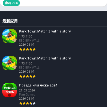
麻将
(93)
最新应用
Park Town:Match 3 with a story
1.73.4160
RED BRIX WALL
2026-08-07
Park Town:Match 3 with a story
1.73.4160
RED BRIX WALL
2026-08-07
Правда или ложь 2024
21_05_2026
Fam Games
2026-08-07