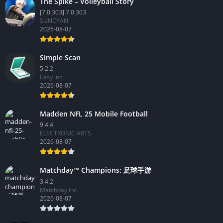
The Spike – Volleyball Story
[7.0.303] 7.0.303
SUNCYAN
2026-08-07
Simple Scan
5.2.2
Easy inc.
2026-08-07
Madden NFL 25 Mobile Football
9.4.4
ELECTRONIC ARTS
2026-08-07
Matchday™ Champions: 足球手游
3.4.2
Matchday Inc.
2026-08-07