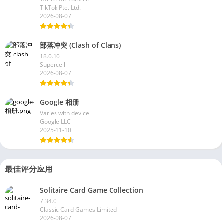
TikTok Pte. Ltd.
2026-08-07
部落冲突 (Clash of Clans)
18.0.10
Supercell
2026-08-07
Google 相册
Varies with device
Google LLC
2025-11-10
最佳评分应用
Solitaire Card Game Collection
7.34.0
Classic Card Games Limited
2026-08-07