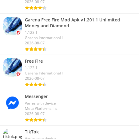
2026-08-07
Garena Free Fire Mod Apk v1.201.1 Unlimited
Money and Diamond
1.123.1
Garena International I
2026-08-07
Free Fire
1.123.1
Garena International I
2026-08-07
Messenger
Varies with device
Meta Platforms Inc.
2026-08-07
TikTok
Varies with device