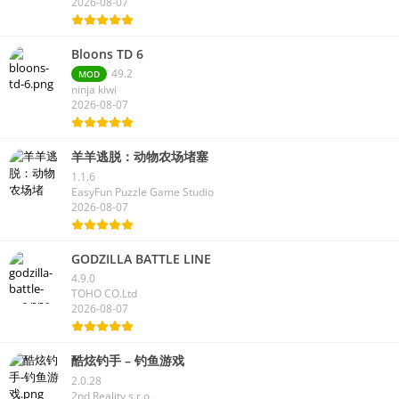
2026-08-07
Bloons TD 6
49.2
MOD
ninja kiwi
2026-08-07
羊羊逃脱：动物农场堵塞
1.1.6
EasyFun Puzzle Game Studio
2026-08-07
GODZILLA BATTLE LINE
4.9.0
TOHO CO.Ltd
2026-08-07
酷炫钓手 – 钓鱼游戏
2.0.28
2nd Reality s.r.o.