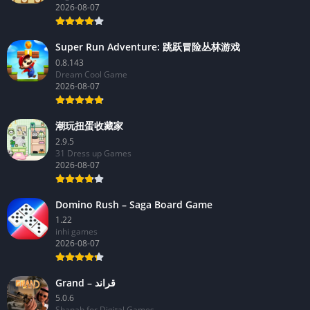
2026-08-07
Super Run Adventure: 跳跃冒险丛林游戏
0.8.143
Dream Cool Game
2026-08-07
潮玩扭蛋收藏家
2.9.5
31 Dress up Games
2026-08-07
Domino Rush – Saga Board Game
1.22
inhi games
2026-08-07
Grand – قراند
5.0.6
Shanab for Digital Games