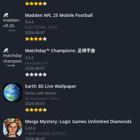
Madden NFL 25 Mobile Football
9.4.4
ELECTRONIC ARTS
2026-08-07
Matchday™ Champions: 足球手游
3.4.2
Matchday Inc.
2026-08-07
Earth 3D Live Wallpaper
Varies with device
Screensavers Store
2026-08-07
Merge Mystery: Logic Games Unlimited Diamonds
3.65.0
F-WAY GAMES LIMITED
2026-08-07