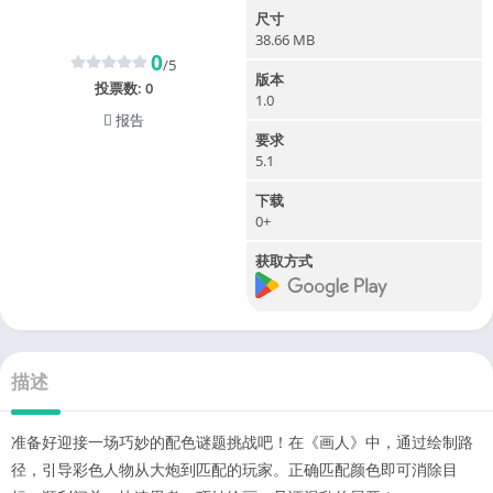
尺寸
38.66 MB
0
/5
版本
投票数:
0
1.0
报告
要求
5.1
下载
0+
获取方式
描述
准备好迎接一场巧妙的配色谜题挑战吧！在《画人》中，通过绘制路
径，引导彩色人物从大炮到匹配的玩家。正确匹配颜色即可消除目