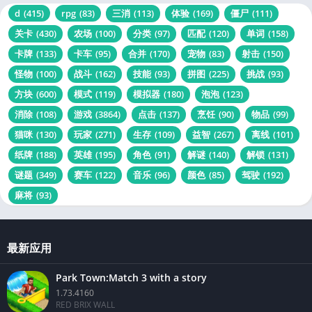
d
(415)
rpg
(83)
三消
(113)
体验
(169)
僵尸
(111)
关卡
(430)
农场
(100)
分类
(97)
匹配
(120)
单词
(158)
卡牌
(133)
卡车
(95)
合并
(170)
宠物
(83)
射击
(150)
怪物
(100)
战斗
(162)
技能
(93)
拼图
(225)
挑战
(93)
方块
(600)
模式
(119)
模拟器
(180)
泡泡
(123)
消除
(108)
游戏
(3864)
点击
(137)
烹饪
(90)
物品
(99)
猫咪
(130)
玩家
(271)
生存
(109)
益智
(267)
离线
(101)
纸牌
(188)
英雄
(195)
角色
(91)
解谜
(140)
解锁
(131)
谜题
(349)
赛车
(122)
音乐
(96)
颜色
(85)
驾驶
(192)
麻将
(93)
最新应用
Park Town:Match 3 with a story
1.73.4160
RED BRIX WALL