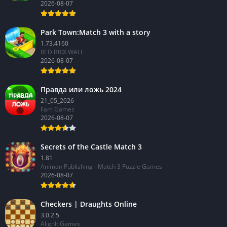
2026-08-07
Park Town:Match 3 with a story
1.73.4160
RED BRIX WALL
2026-08-07
Правда или ложь 2024
21_05_2026
Fam Games
2026-08-07
Secrets of the Castle Match 3
1.81
Animan Publishing - Match 3 Puzzle Games
2026-08-07
Checkers | Draughts Online
3.0.2.5
AlignIt Games