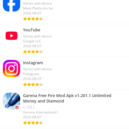
Varies with device
Meta Platforms Inc.
2026-08-07
YouTube
Varies with device
Google LLC
2026-08-07
Instagram
Varies with device
Instagram
2026-08-07
Garena Free Fire Mod Apk v1.201.1 Unlimited
Money and Diamond
1.123.1
Garena International I
2026-08-07