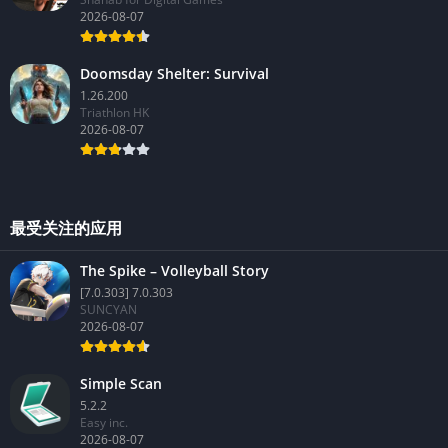
2026-08-07
Doomsday Shelter: Survival
1.26.200
Triathlon HK
2026-08-07
最受关注的应用
The Spike – Volleyball Story
[7.0.303] 7.0.303
SUNCYAN
2026-08-07
Simple Scan
5.2.2
Easy inc.
2026-08-07