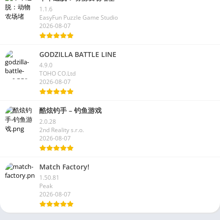
1.1.6
EasyFun Puzzle Game Studio
2026-08-07
GODZILLA BATTLE LINE
4.9.0
TOHO CO.Ltd
2026-08-07
酷炫钓手 – 钓鱼游戏
2.0.28
2nd Reality s.r.o.
2026-08-07
Match Factory!
1.50.81
Peak
2026-08-07