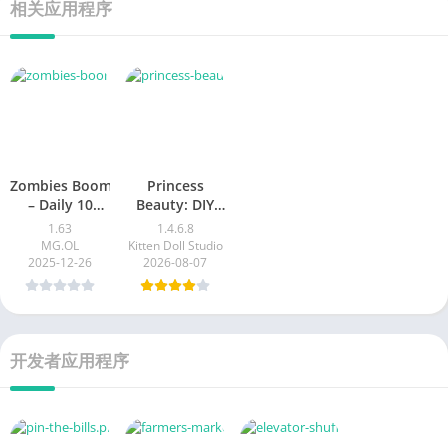
相关应用程序
Zombies Boom
Princess
– Daily 10
Beauty: DIY
draws
Dress up
1.63
1.4.6.8
MG.OL
Kitten Doll Studio
2025-12-26
2026-08-07
开发者应用程序