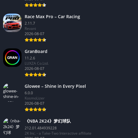
Race Max Pro – Car Racing
2.11.7
Revani
2026-08-07
GranBoard
11.2.6
LUXZA Co.Ltd.
2026-08-07
Glowee – Shine in Every Pixel
6.0.0
KosmoLizer
2026-08-07
《NBA 2K24》梦幻球队
212.01.484939228
2K Inc. - a Take-Two Interactive affiliate