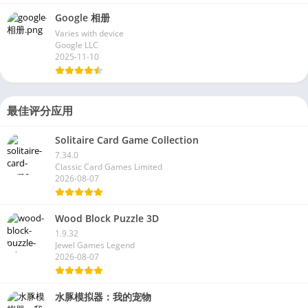
Google 相册
Varies with device
Google LLC
2025-11-10
最佳评分应用
Solitaire Card Game Collection
7.34.0
Classic Card Games Limited
2026-08-07
Wood Block Puzzle 3D
1.9.32
Jewel Games Legend
2026-08-07
水豚模拟器：我的宠物