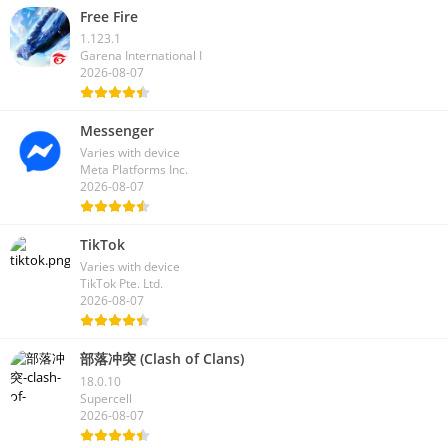
Free Fire
1.123.1
Garena International I
2026-08-07
Messenger
Varies with device
Meta Platforms Inc.
2026-08-07
TikTok
Varies with device
TikTok Pte. Ltd.
2026-08-07
部落冲突 (Clash of Clans)
18.0.10
Supercell
2026-08-07