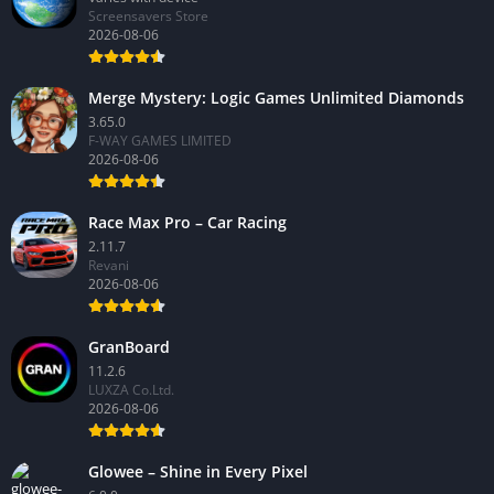
Screensavers Store
2026-08-06
Merge Mystery: Logic Games Unlimited Diamonds
3.65.0
F-WAY GAMES LIMITED
2026-08-06
Race Max Pro – Car Racing
2.11.7
Revani
2026-08-06
GranBoard
11.2.6
LUXZA Co.Ltd.
2026-08-06
Glowee – Shine in Every Pixel