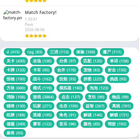
Match Factory!
1.50.81
Peak
2026-08-06
d
(415)
rpg
(83)
三消
(113)
体验
(169)
僵尸
(111)
关卡
(430)
农场
(100)
分类
(97)
匹配
(120)
单词
(158)
卡牌
(133)
卡车
(95)
合并
(170)
宠物
(83)
射击
(150)
怪物
(100)
战斗
(162)
技能
(93)
拼图
(225)
挑战
(93)
方块
(600)
模式
(119)
模拟器
(180)
泡泡
(123)
消除
(108)
游戏
(3864)
点击
(137)
烹饪
(90)
物品
(99)
猫咪
(130)
玩家
(271)
生存
(109)
益智
(267)
离线
(101)
纸牌
(188)
英雄
(195)
角色
(91)
解谜
(140)
解锁
(131)
谜题
(349)
赛车
(122)
音乐
(96)
颜色
(85)
驾驶
(192)
麻将
(93)