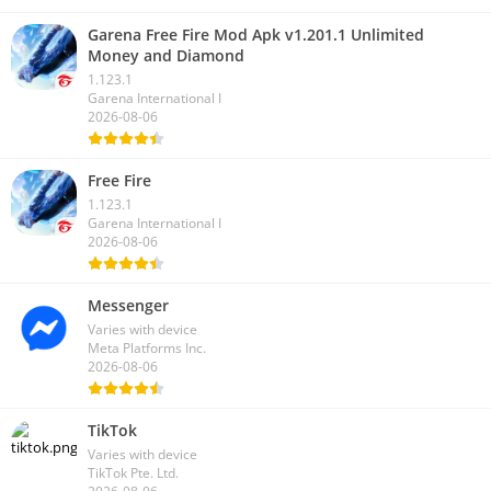
Garena Free Fire Mod Apk v1.201.1 Unlimited
Money and Diamond
1.123.1
Garena International I
2026-08-06
Free Fire
1.123.1
Garena International I
2026-08-06
Messenger
Varies with device
Meta Platforms Inc.
2026-08-06
TikTok
Varies with device
TikTok Pte. Ltd.