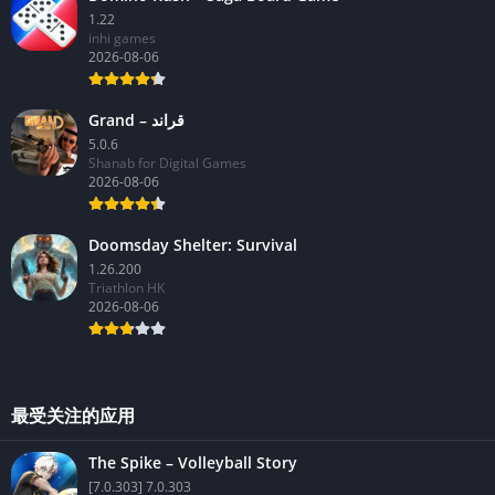
1.22
inhi games
2026-08-06
Grand – قراند
5.0.6
Shanab for Digital Games
2026-08-06
Doomsday Shelter: Survival
1.26.200
Triathlon HK
2026-08-06
最受关注的应用
The Spike – Volleyball Story
[7.0.303] 7.0.303