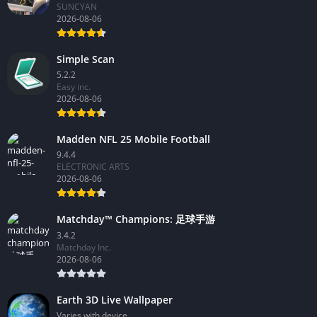
SUNCYAN
2026-08-06
Simple Scan
5.2.2
Easy inc.
2026-08-06
Madden NFL 25 Mobile Football
9.4.4
ELECTRONIC ARTS
2026-08-06
Matchday™ Champions: 足球手游
3.4.2
Matchday Inc.
2026-08-06
Earth 3D Live Wallpaper
Varies with device