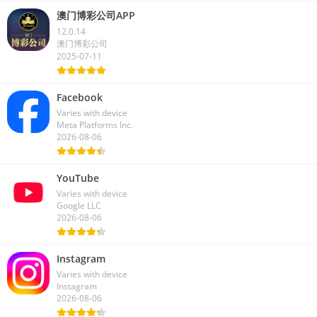
澳门博彩公司APP
12.0.14
澳门博彩公司
2025-07-11
Facebook
Varies with device
Meta Platforms Inc.
2026-08-06
YouTube
Varies with device
Google LLC
2026-08-06
Instagram
Varies with device
Instagram
2026-08-06