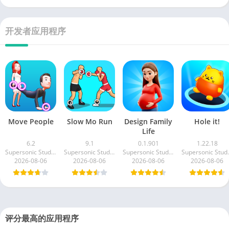
开发者应用程序
Move People
Slow Mo Run
Design Family
Hole it!
Life
6.2
9.1
0.1.901
1.22.18
Supersonic Studios LTD
Supersonic Studios LTD
Supersonic Studios LTD
Superso
2026-08-06
2026-08-06
2026-08-06
2026-08-06
评分最高的应用程序