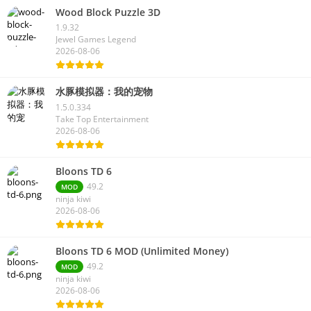
Wood Block Puzzle 3D
1.9.32
Jewel Games Legend
2026-08-06
水豚模拟器：我的宠物
1.5.0.334
Take Top Entertainment
2026-08-06
Bloons TD 6
49.2
MOD
ninja kiwi
2026-08-06
Bloons TD 6 MOD (Unlimited Money)
49.2
MOD
ninja kiwi
2026-08-06