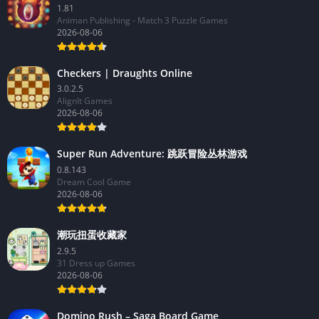
1.81
Animan Publishing - Match 3 Puzzle Games
2026-08-06
Checkers | Draughts Online
3.0.2.5
AlignIt Games
2026-08-06
Super Run Adventure: 跳跃冒险丛林游戏
0.8.143
Dream Cool Game
2026-08-06
潮玩扭蛋收藏家
2.9.5
31 Dress up Games
2026-08-06
Domino Rush – Saga Board Game