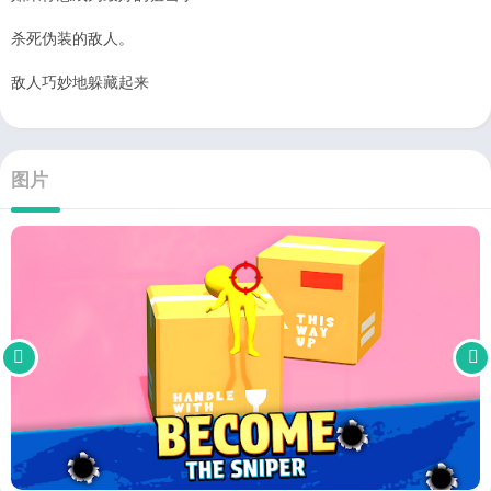
杀死伪装的敌人。
敌人巧妙地躲藏起来
图片