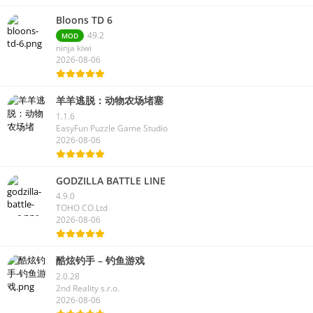
Bloons TD 6
49.2
MOD
ninja kiwi
2026-08-06
羊羊逃脱：动物农场堵塞
1.1.6
EasyFun Puzzle Game Studio
2026-08-06
GODZILLA BATTLE LINE
4.9.0
TOHO CO.Ltd
2026-08-06
酷炫钓手 – 钓鱼游戏
2.0.28
2nd Reality s.r.o.
2026-08-06