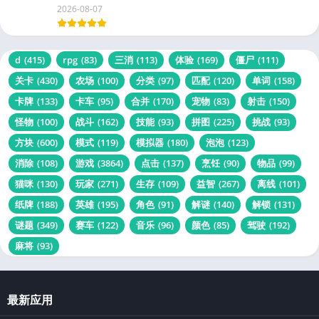
2026-08-07
d
(415)
rpg
(83)
三消
(113)
体验
(169)
僵尸
(111)
关卡
(430)
农场
(100)
分类
(97)
匹配
(120)
单词
(158)
卡牌
(133)
卡车
(95)
合并
(170)
宠物
(83)
射击
(150)
怪物
(100)
战斗
(162)
技能
(93)
拼图
(225)
挑战
(93)
方块
(600)
模式
(119)
模拟器
(180)
泡泡
(123)
消除
(108)
游戏
(3864)
点击
(137)
烹饪
(90)
物品
(99)
猫咪
(130)
玩家
(271)
生存
(109)
益智
(267)
离线
(101)
纸牌
(188)
英雄
(195)
角色
(91)
解谜
(140)
解锁
(131)
谜题
(349)
赛车
(122)
音乐
(96)
颜色
(85)
驾驶
(192)
麻将
(93)
最新应用