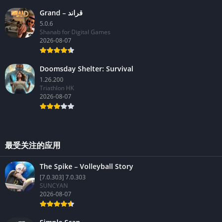
Grand – قراند
5.0.6
Shanab for Digital Games
2026-08-07
Doomsday Shelter: Survival
1.26.200
Triathlon HK
2026-08-07
最受关注的应用
The Spike – Volleyball Story
[7.0.303] 7.0.303
SUNCYAN
2026-08-07