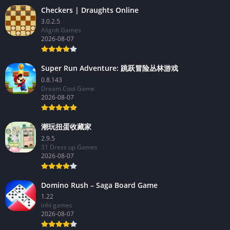
Checkers | Draughts Online
3.0.2.5
AlignIt Games
2026-08-07
Super Run Adventure: 跳跃冒险丛林游戏
0.8.143
Dream Cool Game
2026-08-07
潮玩扭蛋收藏家
2.9.5
31 Dress up Games
2026-08-07
Domino Rush – Saga Board Game
1.22
inhi games
2026-08-07