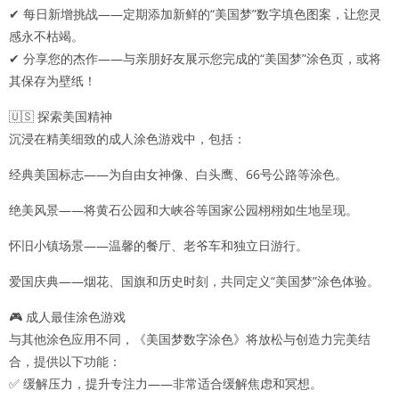
✔ 每日新增挑战——定期添加新鲜的“美国梦”数字填色图案，让您灵
感永不枯竭。
✔ 分享您的杰作——与亲朋好友展示您完成的“美国梦”涂色页，或将
其保存为壁纸！
🇺🇸 探索美国精神
沉浸在精美细致的成人涂色游戏中，包括：
经典美国标志——为自由女神像、白头鹰、66号公路等涂色。
绝美风景——将黄石公园和大峡谷等国家公园栩栩如生地呈现。
怀旧小镇场景——温馨的餐厅、老爷车和独立日游行。
爱国庆典——烟花、国旗和历史时刻，共同定义“美国梦”涂色体验。
🎮 成人最佳涂色游戏
与其他涂色应用不同，《美国梦数字涂色》将放松与创造力完美结
合，提供以下功能：
✅ 缓解压力，提升专注力——非常适合缓解焦虑和冥想。