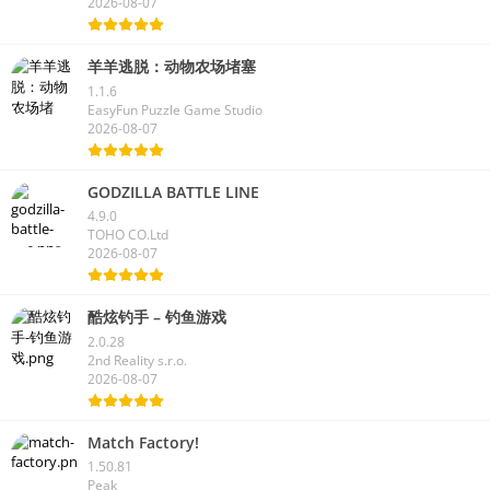
2026-08-07
羊羊逃脱：动物农场堵塞
1.1.6
EasyFun Puzzle Game Studio
2026-08-07
GODZILLA BATTLE LINE
4.9.0
TOHO CO.Ltd
2026-08-07
酷炫钓手 – 钓鱼游戏
2.0.28
2nd Reality s.r.o.
2026-08-07
Match Factory!
1.50.81
Peak