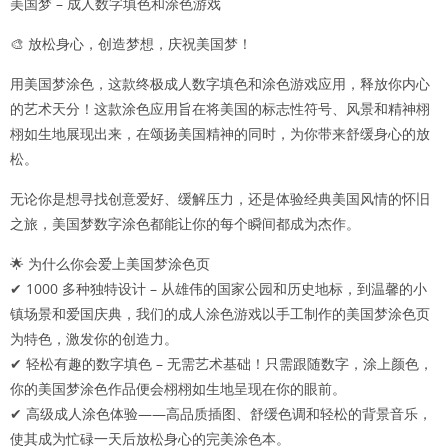
美国梦 – 成人数字填色和涂色游戏
🎨 放松身心，创造梦想，庆祝美国梦！
用美国梦涂色，这款终极成人数字填色和涂色游戏应用，释放你内心
的艺术天分！这款涂色应用旨在将美国的标志性符号、风景和精神栩
栩如生地展现出来，在颂扬美国精神的同时，为你带来舒缓身心的放
松。
无论你是想寻找创意爱好、缓解压力，还是体验经典美国风情的怀旧
之旅，美国梦数字涂色都能让你的每个瞬间都成为杰作。
🌟 为什么你会爱上美国梦涂色页
✔ 1000 多种独特设计 – 从雄伟的国家公园和历史地标，到温馨的小
镇场景和爱国庆典，我们的成人涂色游戏以手工制作的美国梦涂色页
为特色，激发你的创造力。
✔ 轻松有趣的数字填色 – 无需艺术基础！只需跟随数字，涂上颜色，
你的美国梦涂色作品便会栩栩如生地呈现在你的眼前。
✔ 高级成人涂色体验——高品质插图、舒缓色调和轻松的背景音乐，
使其成为忙碌一天后放松身心的完美涂色本。