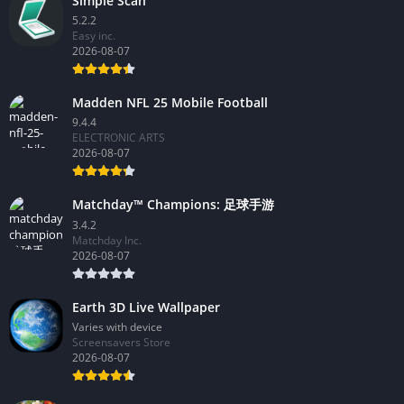
Simple Scan
5.2.2
Easy inc.
2026-08-07
Madden NFL 25 Mobile Football
9.4.4
ELECTRONIC ARTS
2026-08-07
Matchday™ Champions: 足球手游
3.4.2
Matchday Inc.
2026-08-07
Earth 3D Live Wallpaper
Varies with device
Screensavers Store
2026-08-07