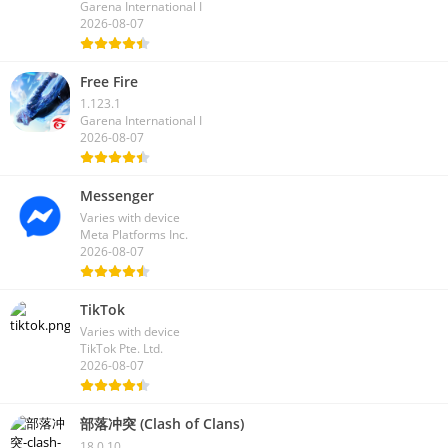
Garena International I
2026-08-07
Free Fire
1.123.1
Garena International I
2026-08-07
Messenger
Varies with device
Meta Platforms Inc.
2026-08-07
TikTok
Varies with device
TikTok Pte. Ltd.
2026-08-07
部落冲突 (Clash of Clans)
18.0.10