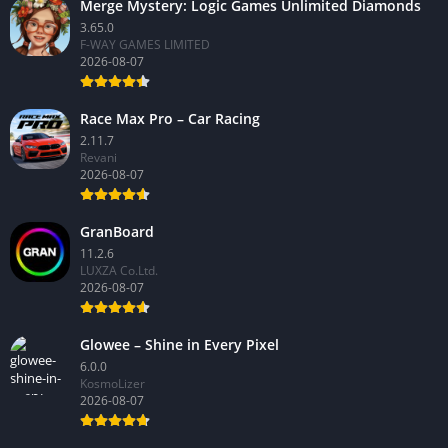
Merge Mystery: Logic Games Unlimited Diamonds
3.65.0
F-WAY GAMES LIMITED
2026-08-07
Race Max Pro – Car Racing
2.11.7
Revani
2026-08-07
GranBoard
11.2.6
LUXZA Co.Ltd.
2026-08-07
Glowee – Shine in Every Pixel
6.0.0
KosmoLizer
2026-08-07