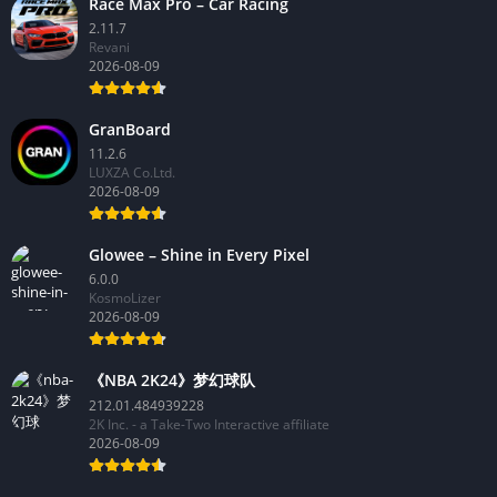
Race Max Pro – Car Racing
2.11.7
Revani
2026-08-09
GranBoard
11.2.6
LUXZA Co.Ltd.
2026-08-09
Glowee – Shine in Every Pixel
6.0.0
KosmoLizer
2026-08-09
《NBA 2K24》梦幻球队
212.01.484939228
2K Inc. - a Take-Two Interactive affiliate
2026-08-09