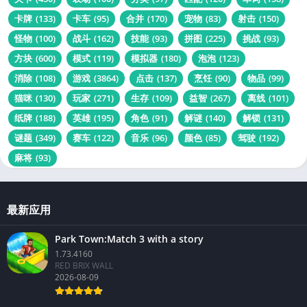
卡牌
(133)
卡车
(95)
合并
(170)
宠物
(83)
射击
(150)
怪物
(100)
战斗
(162)
技能
(93)
拼图
(225)
挑战
(93)
方块
(600)
模式
(119)
模拟器
(180)
泡泡
(123)
消除
(108)
游戏
(3864)
点击
(137)
烹饪
(90)
物品
(99)
猫咪
(130)
玩家
(271)
生存
(109)
益智
(267)
离线
(101)
纸牌
(188)
英雄
(195)
角色
(91)
解谜
(140)
解锁
(131)
谜题
(349)
赛车
(122)
音乐
(96)
颜色
(85)
驾驶
(192)
麻将
(93)
最新应用
Park Town:Match 3 with a story
1.73.4160
RED BRIX WALL
2026-08-09