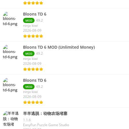
Bloons TD 6
49.2
MOD
ninja kiwi
2026-08-09
Bloons TD 6 MOD (Unlimited Money)
49.2
MOD
ninja kiwi
2026-08-09
Bloons TD 6
49.2
MOD
ninja kiwi
2026-08-09
羊羊逃脱：动物农场堵塞
1.1.6
EasyFun Puzzle Game Studio