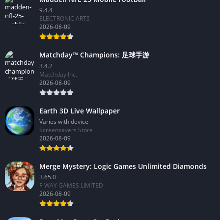
9.4.4
ELECTRONIC ARTS
2026-08-09
Matchday™ Champions: 足球手游
3.4.2
Matchday Inc.
2026-08-09
Earth 3D Live Wallpaper
Varies with device
Screensavers Store
2026-08-09
Merge Mystery: Logic Games Unlimited Diamonds
3.65.0
F-WAY GAMES LIMITED
2026-08-09