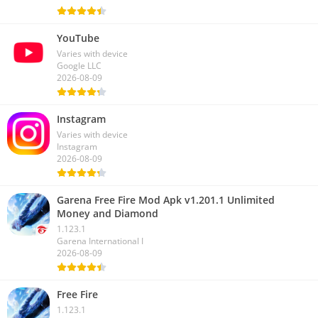
YouTube
Varies with device
Google LLC
2026-08-09
Instagram
Varies with device
Instagram
2026-08-09
Garena Free Fire Mod Apk v1.201.1 Unlimited
Money and Diamond
1.123.1
Garena International I
2026-08-09
Free Fire
1.123.1