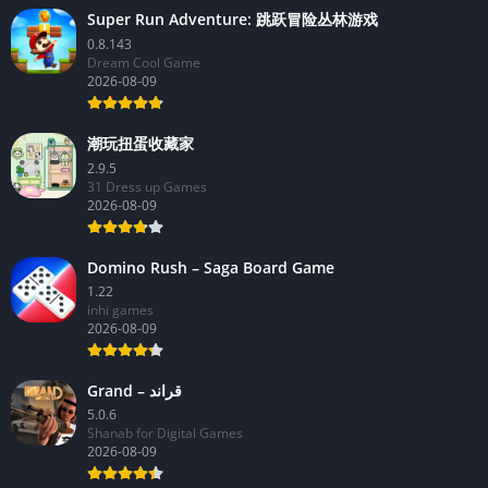
Super Run Adventure: 跳跃冒险丛林游戏
0.8.143
Dream Cool Game
2026-08-09
潮玩扭蛋收藏家
2.9.5
31 Dress up Games
2026-08-09
Domino Rush – Saga Board Game
1.22
inhi games
2026-08-09
Grand – قراند
5.0.6
Shanab for Digital Games
2026-08-09