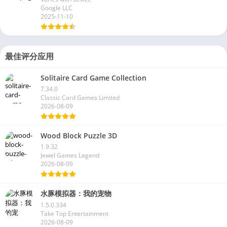
Google LLC
2025-11-10
最佳评分应用
Solitaire Card Game Collection
7.34.0
Classic Card Games Limited
2026-08-09
Wood Block Puzzle 3D
1.9.32
Jewel Games Legend
2026-08-09
水豚模拟器：我的宠物
1.5.0.334
Take Top Entertainment
2026-08-09