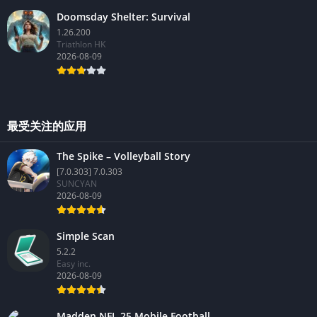
Doomsday Shelter: Survival
1.26.200
Triathlon HK
2026-08-09
最受关注的应用
The Spike – Volleyball Story
[7.0.303] 7.0.303
SUNCYAN
2026-08-09
Simple Scan
5.2.2
Easy inc.
2026-08-09
Madden NFL 25 Mobile Football