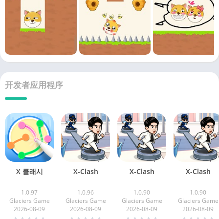
开发者应用程序
X 클래시
X-Clash
X-Clash
X-Clash
1.0.97
1.0.96
1.0.90
1.0.90
Glaciers Game
Glaciers Game
Glaciers Game
Glaciers Game
2026-08-09
2026-08-09
2026-08-09
2026-08-09