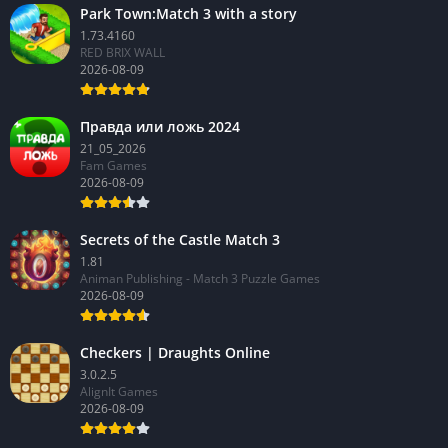
Park Town:Match 3 with a story
1.73.4160
RED BRIX WALL
2026-08-09
Правда или ложь 2024
21_05_2026
Fam Games
2026-08-09
Secrets of the Castle Match 3
1.81
Animan Publishing - Match 3 Puzzle Games
2026-08-09
Checkers | Draughts Online
3.0.2.5
AlignIt Games
2026-08-09