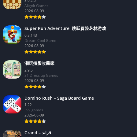
3.0.2.5
AlignIt Games
2026-08-09
Super Run Adventure: 跳跃冒险丛林游戏
0.8.143
Dream Cool Game
2026-08-09
潮玩扭蛋收藏家
2.9.5
31 Dress up Games
2026-08-09
Domino Rush – Saga Board Game
1.22
inhi games
2026-08-09
Grand – قراند