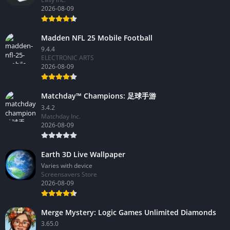
2026-08-09
Madden NFL 25 Mobile Football
9.4.4
ELECTRONIC ARTS
2026-08-09
Matchday™ Champions: 足球手游
3.4.2
Matchday Inc.
2026-08-09
Earth 3D Live Wallpaper
Varies with device
Screensavers Store
2026-08-09
Merge Mystery: Logic Games Unlimited Diamonds
3.65.0