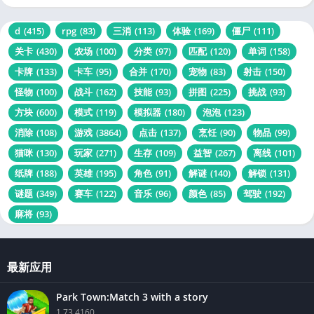
d
(415)
rpg
(83)
三消
(113)
体验
(169)
僵尸
(111)
关卡
(430)
农场
(100)
分类
(97)
匹配
(120)
单词
(158)
卡牌
(133)
卡车
(95)
合并
(170)
宠物
(83)
射击
(150)
怪物
(100)
战斗
(162)
技能
(93)
拼图
(225)
挑战
(93)
方块
(600)
模式
(119)
模拟器
(180)
泡泡
(123)
消除
(108)
游戏
(3864)
点击
(137)
烹饪
(90)
物品
(99)
猫咪
(130)
玩家
(271)
生存
(109)
益智
(267)
离线
(101)
纸牌
(188)
英雄
(195)
角色
(91)
解谜
(140)
解锁
(131)
谜题
(349)
赛车
(122)
音乐
(96)
颜色
(85)
驾驶
(192)
麻将
(93)
最新应用
Park Town:Match 3 with a story
1.73.4160