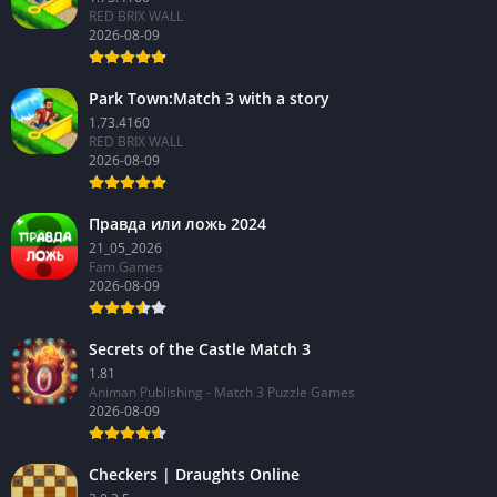
RED BRIX WALL
2026-08-09
Park Town:Match 3 with a story
1.73.4160
RED BRIX WALL
2026-08-09
Правда или ложь 2024
21_05_2026
Fam Games
2026-08-09
Secrets of the Castle Match 3
1.81
Animan Publishing - Match 3 Puzzle Games
2026-08-09
Checkers | Draughts Online