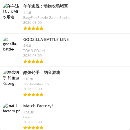
羊羊逃脱：动物农场堵塞
1.1.6
EasyFun Puzzle Game Studio
2026-08-09
GODZILLA BATTLE LINE
4.9.0
TOHO CO.Ltd
2026-08-09
酷炫钓手 – 钓鱼游戏
2.0.28
2nd Reality s.r.o.
2026-08-09
Match Factory!
1.50.81
Peak
2026-08-09