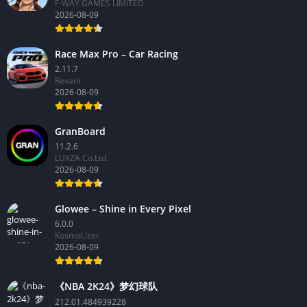
F-WAY GAMES LIMITED
2026-08-09
Race Max Pro – Car Racing
2.11.7
Revani
2026-08-09
GranBoard
11.2.6
LUXZA Co.Ltd.
2026-08-09
Glowee – Shine in Every Pixel
6.0.0
KosmoLizer
2026-08-09
《NBA 2K24》梦幻球队
212.01.484939228