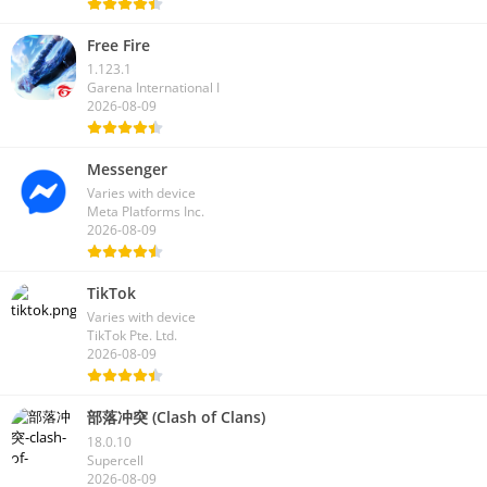
Free Fire
1.123.1
Garena International I
2026-08-09
Messenger
Varies with device
Meta Platforms Inc.
2026-08-09
TikTok
Varies with device
TikTok Pte. Ltd.
2026-08-09
部落冲突 (Clash of Clans)
18.0.10
Supercell
2026-08-09