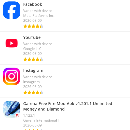
Facebook
Varies with device
Meta Platforms Inc.
2026-08-09
YouTube
Varies with device
Google LLC
2026-08-09
Instagram
Varies with device
Instagram
2026-08-09
Garena Free Fire Mod Apk v1.201.1 Unlimited
Money and Diamond
1.123.1
Garena International I
2026-08-09