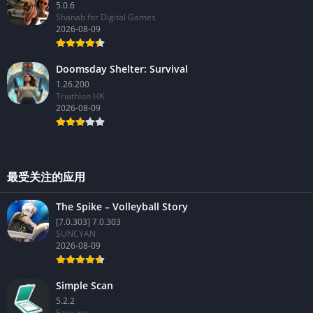
5.0.6
Shanab for Digital Games
2026-08-09
Doomsday Shelter: Survival
1.26.200
Triathlon HK
2026-08-09
最受关注的应用
The Spike – Volleyball Story
[7.0.303] 7.0.303
SUNCYAN
2026-08-09
Simple Scan
5.2.2
Easy inc.