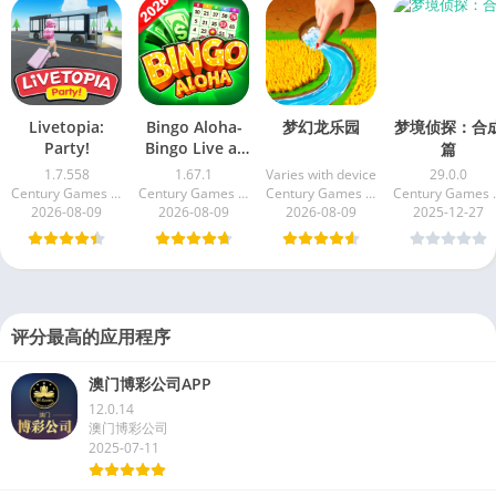
Livetopia:
Bingo Aloha-
梦幻龙乐园
梦境侦探：合
Party!
Bingo Live at
篇
home
1.7.558
1.67.1
Varies with device
29.0.0
Century Games PTE. LTD.
Century Games PTE. LTD.
Century Games PTE. LTD.
Century
2026-08-09
2026-08-09
2026-08-09
2025-12-27
评分最高的应用程序
澳门博彩公司APP
12.0.14
澳门博彩公司
2025-07-11