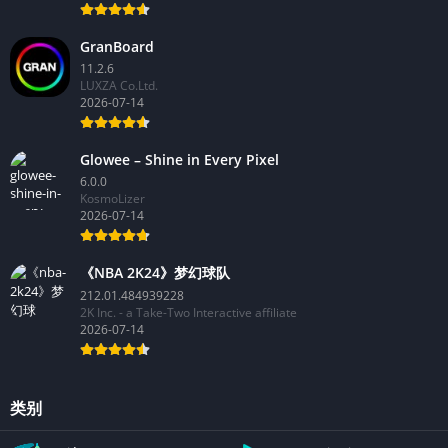
GranBoard
11.2.6
LUXZA Co.Ltd.
2026-07-14
Glowee – Shine in Every Pixel
6.0.0
KosmoLizer
2026-07-14
《NBA 2K24》梦幻球队
212.01.484939228
2K Inc. - a Take-Two Interactive affiliate
2026-07-14
类别