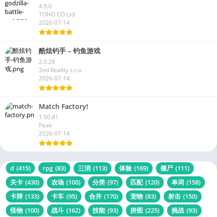
4.9.0
TOHO CO.Ltd
2026-07-14
酷炫钓手 – 钓鱼游戏
2.0.28
2nd Reality s.r.o.
2026-07-14
Match Factory!
1.50.81
Peak
2026-07-14
d
(415)
rpg
(83)
三消
(113)
体验
(169)
僵尸
(111)
关卡
(430)
农场
(100)
分类
(97)
匹配
(120)
单词
(158)
卡牌
(133)
卡车
(95)
合并
(170)
宠物
(83)
射击
(150)
怪物
(100)
战斗
(162)
技能
(93)
拼图
(225)
挑战
(93)