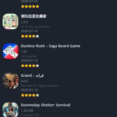
2026-07-14
潮玩扭蛋收藏家
2.9.5
31 Dress up Games
2026-07-14
Domino Rush – Saga Board Game
1.22
inhi games
2026-07-14
Grand – قراند
5.0.6
Shanab for Digital Games
2026-07-14
Doomsday Shelter: Survival
1.26.200
Triathlon HK