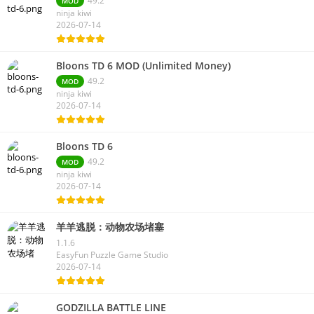
49.2
MOD
ninja kiwi
2026-07-14
Bloons TD 6 MOD (Unlimited Money)
49.2
MOD
ninja kiwi
2026-07-14
Bloons TD 6
49.2
MOD
ninja kiwi
2026-07-14
羊羊逃脱：动物农场堵塞
1.1.6
EasyFun Puzzle Game Studio
2026-07-14
GODZILLA BATTLE LINE