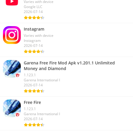
Varies with device
Google LLC
2026-07-14
Instagram
Varies with device
Instagram
2026-07-14
Garena Free Fire Mod Apk v1.201.1 Unlimited
Money and Diamond
1.123.1
Garena International I
2026-07-14
Free Fire
1.123.1
Garena International I
2026-07-14