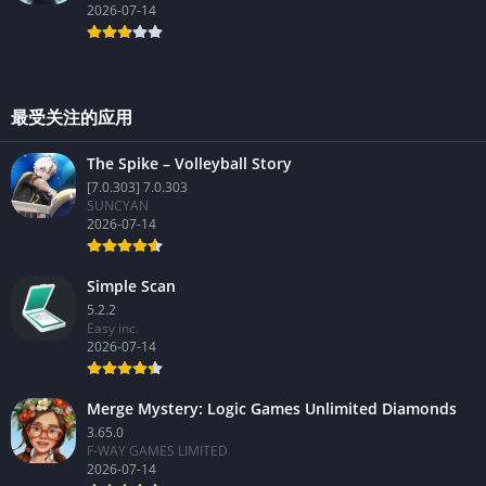
2026-07-14
最受关注的应用
The Spike – Volleyball Story
[7.0.303] 7.0.303
SUNCYAN
2026-07-14
Simple Scan
5.2.2
Easy inc.
2026-07-14
Merge Mystery: Logic Games Unlimited Diamonds
3.65.0
F-WAY GAMES LIMITED
2026-07-14