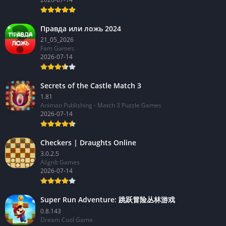
Правда или ложь 2024
21_05_2026
Fam Games
2026-07-14
Secrets of the Castle Match 3
1.81
Animan Publishing - Match 3 Puzzle Games
2026-07-14
Checkers | Draughts Online
3.0.2.5
AlignIt Games
2026-07-14
Super Run Adventure: 跳跃冒险丛林游戏
0.8.143
Dream Cool Game