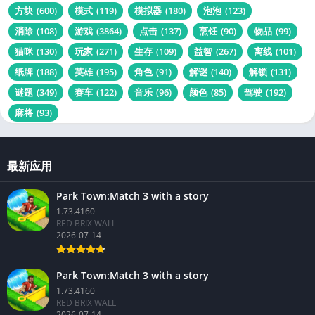
方块
(600)
模式
(119)
模拟器
(180)
泡泡
(123)
消除
(108)
游戏
(3864)
点击
(137)
烹饪
(90)
物品
(99)
猫咪
(130)
玩家
(271)
生存
(109)
益智
(267)
离线
(101)
纸牌
(188)
英雄
(195)
角色
(91)
解谜
(140)
解锁
(131)
谜题
(349)
赛车
(122)
音乐
(96)
颜色
(85)
驾驶
(192)
麻将
(93)
最新应用
Park Town:Match 3 with a story
1.73.4160
RED BRIX WALL
2026-07-14
Park Town:Match 3 with a story
1.73.4160
RED BRIX WALL
2026-07-14