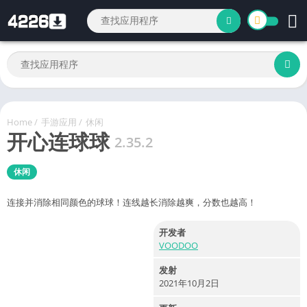
Home
/
手游应用
/
休闲
开心连球球
2.35.2
休闲
连接并消除相同颜色的球球！连线越长消除越爽，分数也越高！
开发者
VOODOO
发射
2021年10月2日