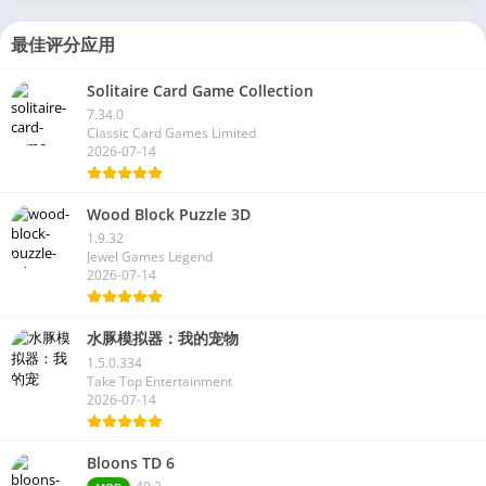
最佳评分应用
Solitaire Card Game Collection
7.34.0
Classic Card Games Limited
2026-07-14
Wood Block Puzzle 3D
1.9.32
Jewel Games Legend
2026-07-14
水豚模拟器：我的宠物
1.5.0.334
Take Top Entertainment
2026-07-14
Bloons TD 6