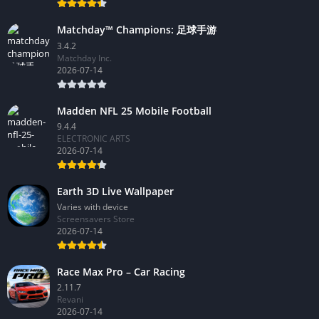
Matchday™ Champions: 足球手游
3.4.2
Matchday Inc.
2026-07-14
Madden NFL 25 Mobile Football
9.4.4
ELECTRONIC ARTS
2026-07-14
Earth 3D Live Wallpaper
Varies with device
Screensavers Store
2026-07-14
Race Max Pro – Car Racing
2.11.7
Revani
2026-07-14