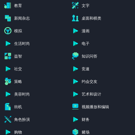
教育
文字
新闻杂志
桌面和棋类
模拟
漫画
生活时尚
电子
益智
知识问答
社交
竞速
策略
约会交友
美容时尚
艺术和设计
街机
视频播放和编辑
角色扮演
财务
购物
赌场