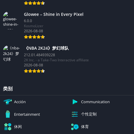
Glowee – Shine in Every Pixel
6.0.0
KosmoLizer
2026-08-08
《NBA 2K24》梦幻球队
212.01.484939228
2K Inc. - a Take-Two Interactive affiliate
2026-08-08
类别
Acción
Communication
个性定制
Entertainment
休闲
体育