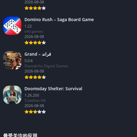
2026-08-08
Domino Rush – Saga Board Game
1.22
inhi games
2026-08-08
Grand – قراند
5.0.6
Shanab for Digital Games
2026-08-08
Doomsday Shelter: Survival
1.26.200
Triathlon HK
2026-08-08
最受关注的应用