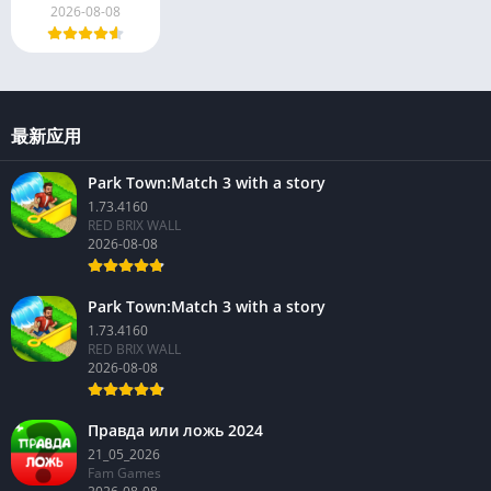
2026-08-08
最新应用
Park Town:Match 3 with a story
1.73.4160
RED BRIX WALL
2026-08-08
Park Town:Match 3 with a story
1.73.4160
RED BRIX WALL
2026-08-08
Правда или ложь 2024
21_05_2026
Fam Games