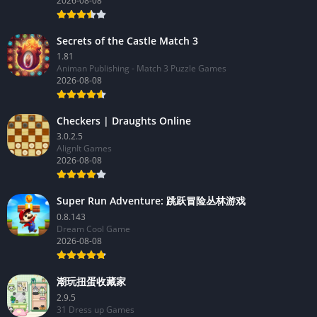
2026-08-08
Secrets of the Castle Match 3
1.81
Animan Publishing - Match 3 Puzzle Games
2026-08-08
Checkers | Draughts Online
3.0.2.5
AlignIt Games
2026-08-08
Super Run Adventure: 跳跃冒险丛林游戏
0.8.143
Dream Cool Game
2026-08-08
潮玩扭蛋收藏家
2.9.5
31 Dress up Games