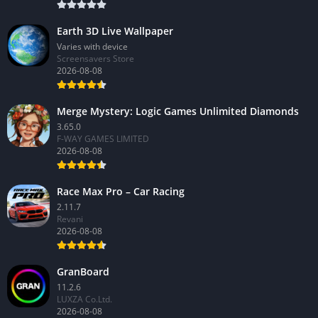
Earth 3D Live Wallpaper
Varies with device
Screensavers Store
2026-08-08
Merge Mystery: Logic Games Unlimited Diamonds
3.65.0
F-WAY GAMES LIMITED
2026-08-08
Race Max Pro – Car Racing
2.11.7
Revani
2026-08-08
GranBoard
11.2.6
LUXZA Co.Ltd.
2026-08-08