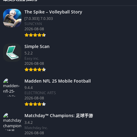
The Spike – Volleyball Story
[7.0.303] 7.0.303
SUNCYAN
2026-08-08
Simple Scan
5.2.2
Easy inc.
2026-08-08
Madden NFL 25 Mobile Football
9.4.4
ELECTRONIC ARTS
2026-08-08
Matchday™ Champions: 足球手游
3.4.2
Matchday Inc.
2026-08-08