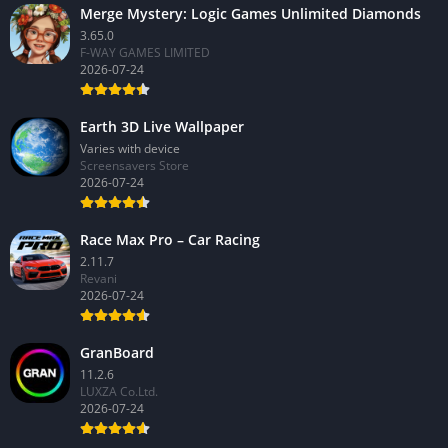
Merge Mystery: Logic Games Unlimited Diamonds
3.65.0
F-WAY GAMES LIMITED
2026-07-24
Earth 3D Live Wallpaper
Varies with device
Screensavers Store
2026-07-24
Race Max Pro – Car Racing
2.11.7
Revani
2026-07-24
GranBoard
11.2.6
LUXZA Co.Ltd.
2026-07-24