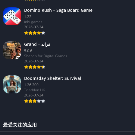
Domino Rush – Saga Board Game
1.22
inhi games
2026-07-24
Grand – قراند
5.0.6
Shanab for Digital Games
2026-07-24
Doomsday Shelter: Survival
1.26.200
Triathlon HK
2026-07-24
最受关注的应用