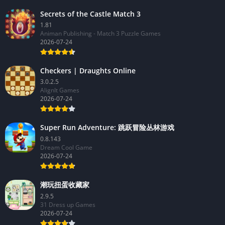
Secrets of the Castle Match 3
1.81
Animan Publishing - Match 3 Puzzle Games
2026-07-24
Checkers | Draughts Online
3.0.2.5
AlignIt Games
2026-07-24
Super Run Adventure: 跳跃冒险丛林游戏
0.8.143
Dream Cool Game
2026-07-24
潮玩扭蛋收藏家
2.9.5
31 Dress up Games
2026-07-24