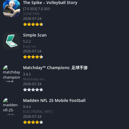
The Spike – Volleyball Story
[7.0.303] 7.0.303
SUNCYAN
2026-07-24
Simple Scan
5.2.2
Easy inc.
2026-07-24
Matchday™ Champions: 足球手游
3.4.2
Matchday Inc.
2026-07-24
Madden NFL 25 Mobile Football
9.4.4
ELECTRONIC ARTS
2026-07-24