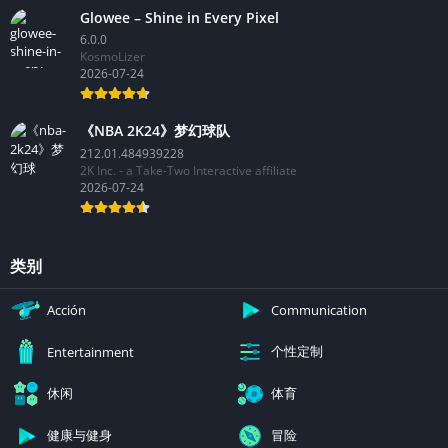
Glowee – Shine in Every Pixel
6.0.0
KosmoLizer
2026-07-24
《NBA 2K24》梦幻球队
212.01.484939228
2K Inc. - a Take-Two Interactive affiliate
2026-07-24
类别
Acción
Communication
个性定制
Entertainment
休闲
体育
健康与健身
冒险