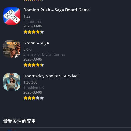
Domino Rush – Saga Board Game
1.22
inhi games
2026-08-09
Grand – قراند
5.0.6
Shanab for Digital Games
2026-08-09
Doomsday Shelter: Survival
1.26.200
Triathlon HK
2026-08-09
最受关注的应用