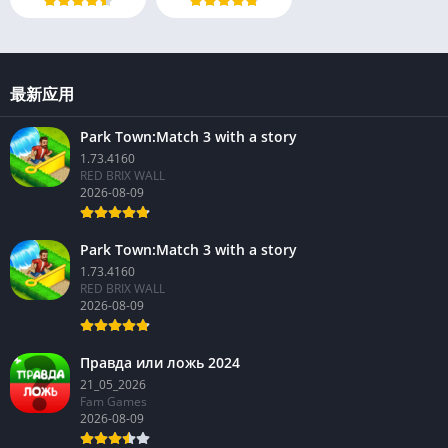
最新应用
Park Town:Match 3 with a story
1.73.4160
RED BRIX WALL
2026-08-09
Park Town:Match 3 with a story
1.73.4160
RED BRIX WALL
2026-08-09
Правда или ложь 2024
21_05_2026
Fam Games
2026-08-09