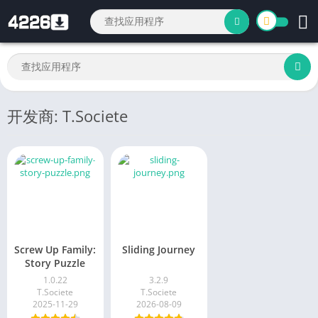
开发商: T.Societe
Screw Up Family:
Sliding Journey
Story Puzzle
1.0.22
3.2.9
T.Societe
T.Societe
2025-11-29
2026-08-09