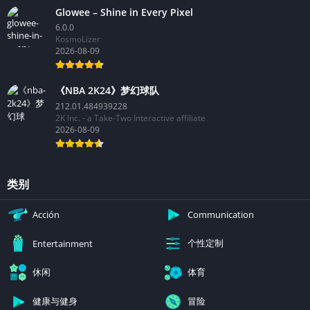
Glowee – Shine in Every Pixel
6.0.0
KosmoLizer
2026-08-09
《NBA 2K24》梦幻球队
212.01.484939228
2K Inc. - a Take-Two Interactive affiliate
2026-08-09
类别
Acción
Communication
个性定制
Entertainment
休闲
体育
健康与健身
冒险