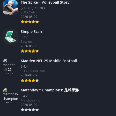
The Spike – Volleyball Story
[7.0.303] 7.0.303
SUNCYAN
2026-08-09
Simple Scan
5.2.2
Easy inc.
2026-08-09
Madden NFL 25 Mobile Football
9.4.4
ELECTRONIC ARTS
2026-08-09
Matchday™ Champions: 足球手游
3.4.2
Matchday Inc.
2026-08-09