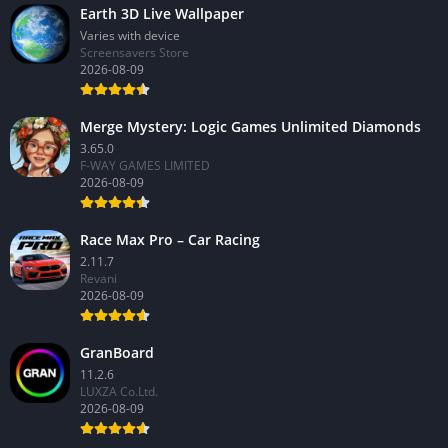
Earth 3D Live Wallpaper
Varies with device
Screensavers Store
2026-08-09
Merge Mystery: Logic Games Unlimited Diamonds
3.65.0
F-WAY GAMES LIMITED
2026-08-09
Race Max Pro – Car Racing
2.11.7
Revani
2026-08-09
GranBoard
11.2.6
LUXZA Co.Ltd.
2026-08-09