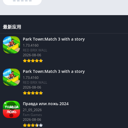
最新应用
Park Town:Match 3 with a story
1.73.4160
RED BRIX WALL
2026-08-06
Park Town:Match 3 with a story
1.73.4160
RED BRIX WALL
2026-08-06
Правда или ложь 2024
21_05_2026
Fam Games
2026-08-06