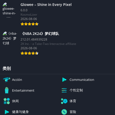
Glowee – Shine in Every Pixel
6.0.0
KosmoLizer
2026-08-06
《NBA 2K24》梦幻球队
212.01.484939228
2K Inc. - a Take-Two Interactive affiliate
2026-08-06
类别
Acción
Communication
个性定制
Entertainment
休闲
体育
健康与健身
冒险