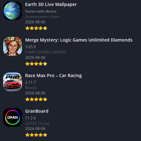
Earth 3D Live Wallpaper
Varies with device
Screensavers Store
2026-08-06
Merge Mystery: Logic Games Unlimited Diamonds
3.65.0
F-WAY GAMES LIMITED
2026-08-06
Race Max Pro – Car Racing
2.11.7
Revani
2026-08-06
GranBoard
11.2.6
LUXZA Co.Ltd.
2026-08-06