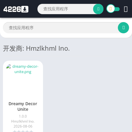
开发商: Hmzlkhml Ino.
Dreamy Decor
Unite
1.0.0
Hmzlkhml Ino.
2026-08-06