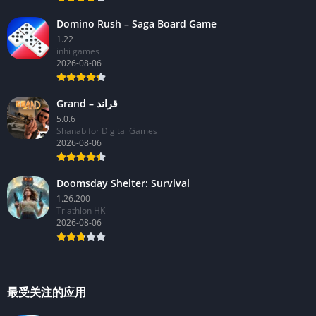
Domino Rush – Saga Board Game
1.22
inhi games
2026-08-06
Grand – قراند
5.0.6
Shanab for Digital Games
2026-08-06
Doomsday Shelter: Survival
1.26.200
Triathlon HK
2026-08-06
最受关注的应用