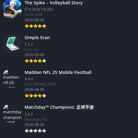
The Spike – Volleyball Story
[7.0.303] 7.0.303
SUNCYAN
2026-08-06
Simple Scan
5.2.2
Easy inc.
2026-08-06
Madden NFL 25 Mobile Football
9.4.4
ELECTRONIC ARTS
2026-08-06
Matchday™ Champions: 足球手游
3.4.2
Matchday Inc.
2026-08-06