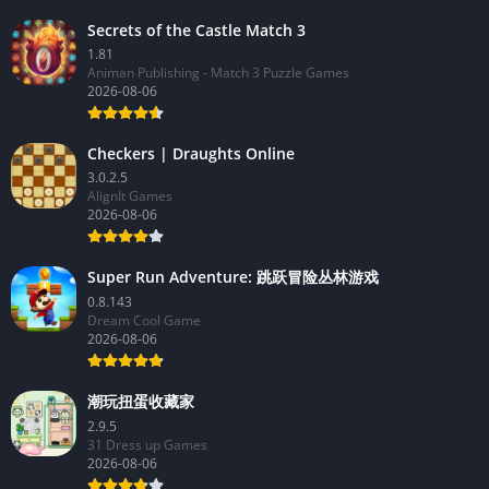
Secrets of the Castle Match 3
1.81
Animan Publishing - Match 3 Puzzle Games
2026-08-06
Checkers | Draughts Online
3.0.2.5
AlignIt Games
2026-08-06
Super Run Adventure: 跳跃冒险丛林游戏
0.8.143
Dream Cool Game
2026-08-06
潮玩扭蛋收藏家
2.9.5
31 Dress up Games
2026-08-06