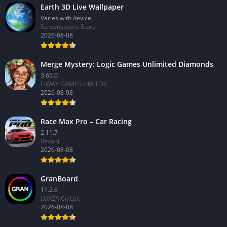
Earth 3D Live Wallpaper
Varies with device
Screensavers Store
2026-08-08
Merge Mystery: Logic Games Unlimited Diamonds
3.65.0
F-WAY GAMES LIMITED
2026-08-08
Race Max Pro – Car Racing
2.11.7
Revani
2026-08-08
GranBoard
11.2.6
LUXZA Co.Ltd.
2026-08-08