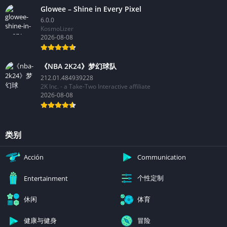
Glowee – Shine in Every Pixel
6.0.0
KosmoLizer
2026-08-08
《NBA 2K24》梦幻球队
212.01.484939228
2K Inc. - a Take-Two Interactive affiliate
2026-08-08
类别
Acción
Communication
个性定制
Entertainment
休闲
体育
健康与健身
冒险