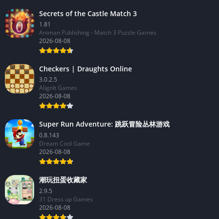
Secrets of the Castle Match 3
1.81
Animan Publishing - Match 3 Puzzle Games
2026-08-08
Checkers | Draughts Online
3.0.2.5
AlignIt Games
2026-08-08
Super Run Adventure: 跳跃冒险丛林游戏
0.8.143
Dream Cool Game
2026-08-08
潮玩扭蛋收藏家
2.9.5
31 Dress up Games
2026-08-08