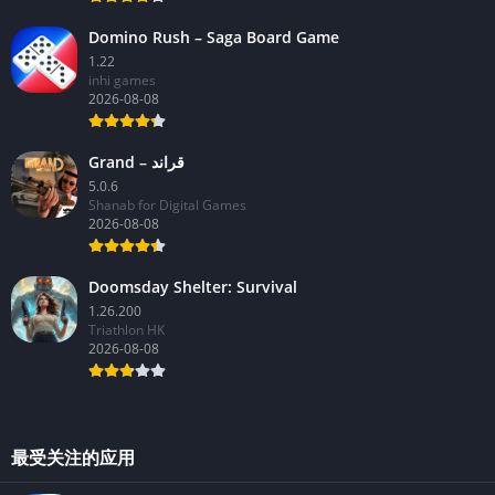
Domino Rush – Saga Board Game
1.22
inhi games
2026-08-08
Grand – قراند
5.0.6
Shanab for Digital Games
2026-08-08
Doomsday Shelter: Survival
1.26.200
Triathlon HK
2026-08-08
最受关注的应用