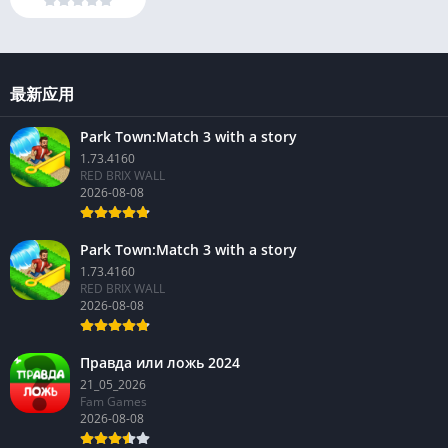
最新应用
Park Town:Match 3 with a story
1.73.4160
RED BRIX WALL
2026-08-08
Park Town:Match 3 with a story
1.73.4160
RED BRIX WALL
2026-08-08
Правда или ложь 2024
21_05_2026
Fam Games
2026-08-08