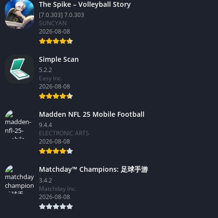
The Spike – Volleyball Story
[7.0.303] 7.0.303
SUNCYAN
2026-08-08
Simple Scan
5.2.2
Easy inc.
2026-08-08
Madden NFL 25 Mobile Football
9.4.4
ELECTRONIC ARTS
2026-08-08
Matchday™ Champions: 足球手游
3.4.2
Matchday Inc.
2026-08-08