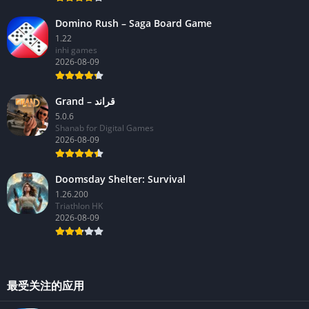
Domino Rush – Saga Board Game
1.22
inhi games
2026-08-09
Grand – قراند
5.0.6
Shanab for Digital Games
2026-08-09
Doomsday Shelter: Survival
1.26.200
Triathlon HK
2026-08-09
最受关注的应用