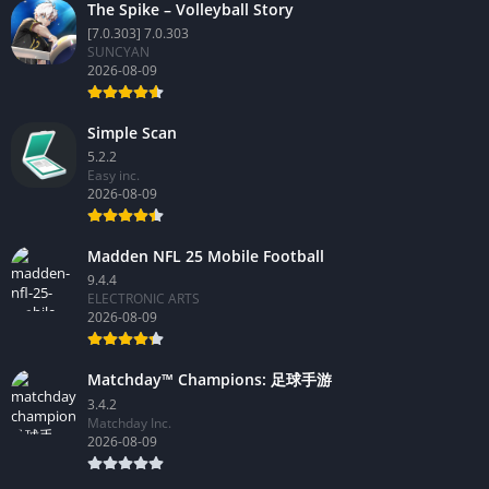
The Spike – Volleyball Story
[7.0.303] 7.0.303
SUNCYAN
2026-08-09
Simple Scan
5.2.2
Easy inc.
2026-08-09
Madden NFL 25 Mobile Football
9.4.4
ELECTRONIC ARTS
2026-08-09
Matchday™ Champions: 足球手游
3.4.2
Matchday Inc.
2026-08-09