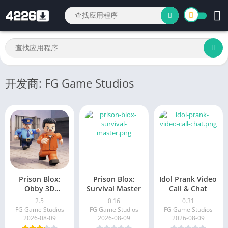
开发商: FG Game Studios
Prison Blox:
Prison Blox:
Idol Prank Video
Obby 3D
Survival Master
Call & Chat
Parkour
2.5
0.16
0.31
FG Game Studios
FG Game Studios
FG Game Studios
2026-08-09
2026-08-09
2026-08-09