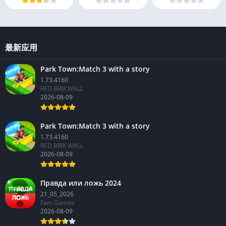
最新应用
Park Town:Match 3 with a story
1.73.4160
RED BRIX WALL
2026-08-09
Park Town:Match 3 with a story
1.73.4160
RED BRIX WALL
2026-08-09
Правда или ложь 2024
21_05_2026
Fam Games
2026-08-09