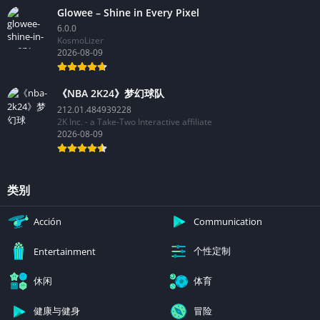
Glowee – Shine in Every Pixel
6.0.0
KosmoLizer
2026-08-09
《NBA 2K24》梦幻球队
212.01.484939228
2K Inc. - a Take-Two Interactive affiliate
2026-08-09
类别
Acción
Communication
个性定制
Entertainment
休闲
体育
健康与健身
冒险