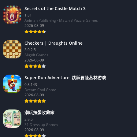
Secrets of the Castle Match 3
1.81
Animan Publishing - Match 3 Puzzle Games
2026-08-09
Checkers | Draughts Online
3.0.2.5
AlignIt Games
2026-08-09
Super Run Adventure: 跳跃冒险丛林游戏
0.8.143
Dream Cool Game
2026-08-09
潮玩扭蛋收藏家
2.9.5
31 Dress up Games
2026-08-09