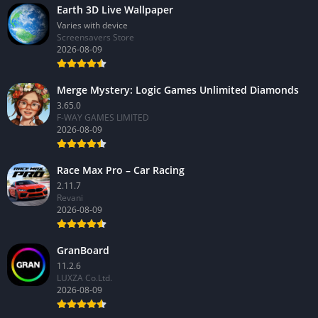
Earth 3D Live Wallpaper
Varies with device
Screensavers Store
2026-08-09
Merge Mystery: Logic Games Unlimited Diamonds
3.65.0
F-WAY GAMES LIMITED
2026-08-09
Race Max Pro – Car Racing
2.11.7
Revani
2026-08-09
GranBoard
11.2.6
LUXZA Co.Ltd.
2026-08-09