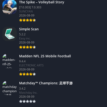
The Spike – Volleyball Story
[7.0.303] 7.0.303
SUNCYAN
2026-08-09
Simple Scan
5.2.2
Easy inc.
2026-08-09
Madden NFL 25 Mobile Football
9.4.4
ELECTRONIC ARTS
2026-08-09
Matchday™ Champions: 足球手游
3.4.2
Matchday Inc.
2026-08-09