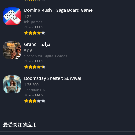
Domino Rush – Saga Board Game
1.22
inhi games
2026-08-09
Grand – قراند
5.0.6
Shanab for Digital Games
2026-08-09
Doomsday Shelter: Survival
1.26.200
Triathlon HK
2026-08-09
最受关注的应用