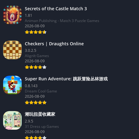
Secrets of the Castle Match 3
1.81
Animan Publishing - Match 3 Puzzle Games
2026-08-09
Checkers | Draughts Online
3.0.2.5
AlignIt Games
2026-08-09
Super Run Adventure: 跳跃冒险丛林游戏
0.8.143
Dream Cool Game
2026-08-09
潮玩扭蛋收藏家
2.9.5
31 Dress up Games
2026-08-09