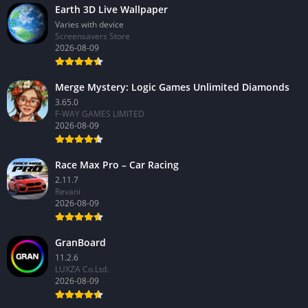
Earth 3D Live Wallpaper
Varies with device
Screensavers Store
2026-08-09
Merge Mystery: Logic Games Unlimited Diamonds
3.65.0
F-WAY GAMES LIMITED
2026-08-09
Race Max Pro – Car Racing
2.11.7
Revani
2026-08-09
GranBoard
11.2.6
LUXZA Co.Ltd.
2026-08-09