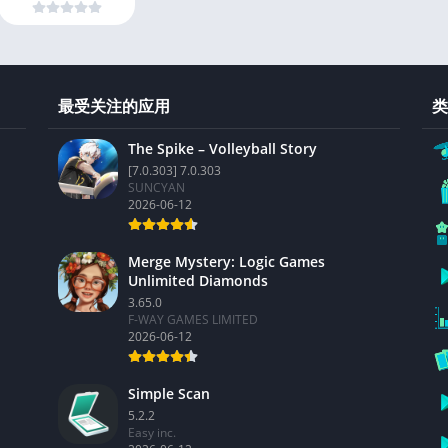
最受关注的应用
类
The Spike – Volleyball Story
[7.0.303] 7.0.303
SUNCYAN
2026-06-12
Merge Mystery: Logic Games
Unlimited Diamonds
3.65.0
F-WAY GAMES LIMITED
2026-06-12
Simple Scan
5.2.2
Easy inc.