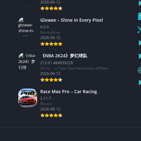
2026-06-12
Glowee – Shine in Every Pixel
6.0.0
KosmoLizer
2026-06-12
《NBA 2K24》梦幻球队
212.01.484939228
2K Inc. - a Take-Two Interactive affiliate
2026-06-12
Race Max Pro – Car Racing
2.11.7
Revani
2026-06-12