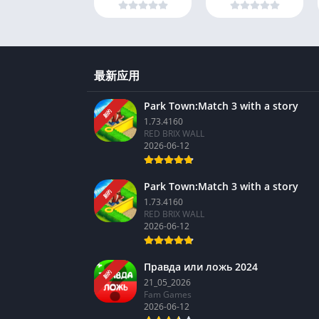
最新应用
Park Town:Match 3 with a story
新的
1.73.4160
RED BRIX WALL
2026-06-12
Park Town:Match 3 with a story
新的
1.73.4160
RED BRIX WALL
2026-06-12
Правда или ложь 2024
新的
21_05_2026
Fam Games
2026-06-12