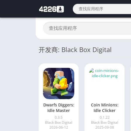
开发商: Black Box Digital
Dwarfs Diggers:
Coin Minions:
Idle Master
Idle Clicker
0.3.5
0.1.22
Black Box Digital
Black Box Digital
2026-06-12
2025-09-08