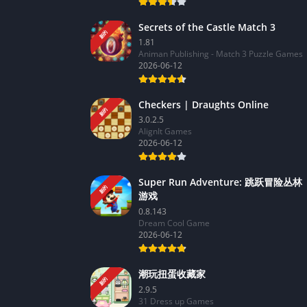
Secrets of the Castle Match 3
新的
1.81
Animan Publishing - Match 3 Puzzle Games
2026-06-12
Checkers | Draughts Online
新的
3.0.2.5
AlignIt Games
2026-06-12
Super Run Adventure: 跳跃冒险丛林
新的
游戏
0.8.143
Dream Cool Game
2026-06-12
潮玩扭蛋收藏家
新的
2.9.5
31 Dress up Games