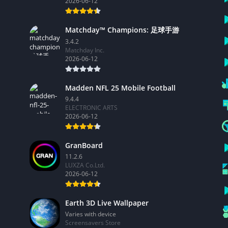
2026-06-12
Matchday™ Champions: 足球手游
3.4.2
Matchday Inc.
2026-06-12
Madden NFL 25 Mobile Football
9.4.4
ELECTRONIC ARTS
2026-06-12
GranBoard
11.2.6
LUXZA Co.Ltd.
2026-06-12
Earth 3D Live Wallpaper
Varies with device
Screensavers Store