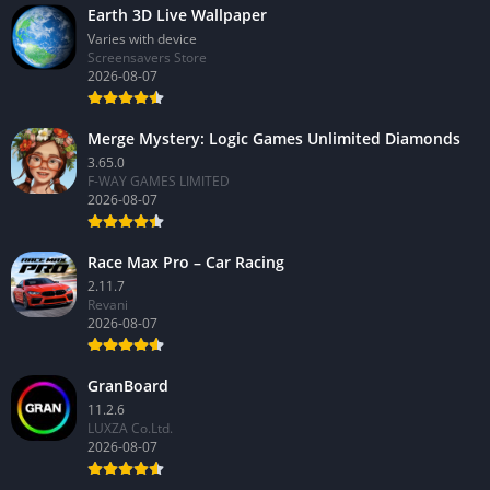
Earth 3D Live Wallpaper
Varies with device
Screensavers Store
2026-08-07
Merge Mystery: Logic Games Unlimited Diamonds
3.65.0
F-WAY GAMES LIMITED
2026-08-07
Race Max Pro – Car Racing
2.11.7
Revani
2026-08-07
GranBoard
11.2.6
LUXZA Co.Ltd.
2026-08-07