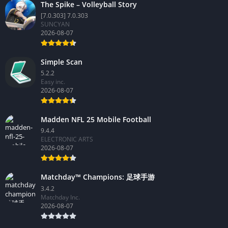
The Spike – Volleyball Story
[7.0.303] 7.0.303
SUNCYAN
2026-08-07
Simple Scan
5.2.2
Easy inc.
2026-08-07
Madden NFL 25 Mobile Football
9.4.4
ELECTRONIC ARTS
2026-08-07
Matchday™ Champions: 足球手游
3.4.2
Matchday Inc.
2026-08-07