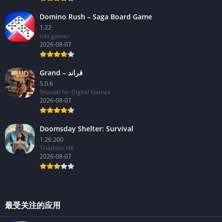
Domino Rush – Saga Board Game
1.22
inhi games
2026-08-07
Grand – قراند
5.0.6
Shanab for Digital Games
2026-08-07
Doomsday Shelter: Survival
1.26.200
Triathlon HK
2026-08-07
最受关注的应用