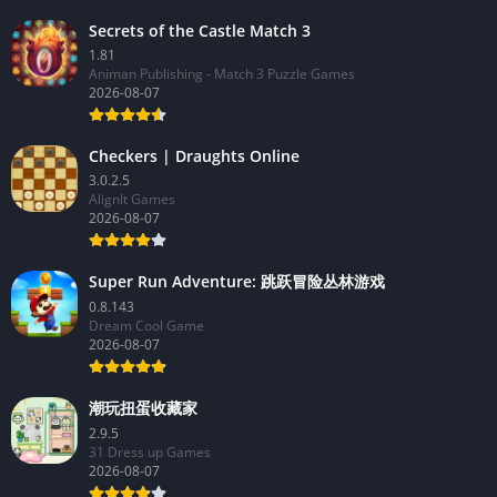
Secrets of the Castle Match 3
1.81
Animan Publishing - Match 3 Puzzle Games
2026-08-07
Checkers | Draughts Online
3.0.2.5
AlignIt Games
2026-08-07
Super Run Adventure: 跳跃冒险丛林游戏
0.8.143
Dream Cool Game
2026-08-07
潮玩扭蛋收藏家
2.9.5
31 Dress up Games
2026-08-07