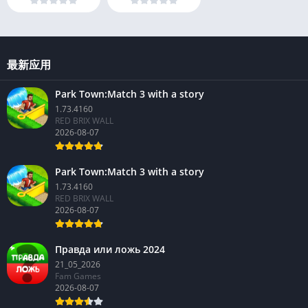
最新应用
Park Town:Match 3 with a story
1.73.4160
RED BRIX WALL
2026-08-07
Park Town:Match 3 with a story
1.73.4160
RED BRIX WALL
2026-08-07
Правда или ложь 2024
21_05_2026
Fam Games
2026-08-07