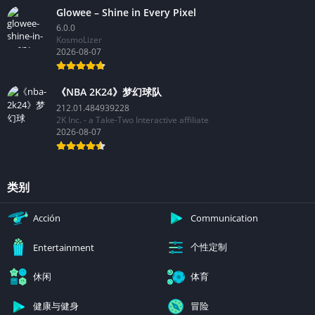
Glowee – Shine in Every Pixel
6.0.0
KosmoLizer
2026-08-07
《NBA 2K24》梦幻球队
212.01.484939228
2K Inc. - a Take-Two Interactive affiliate
2026-08-07
类别
Acción
Communication
个性定制
Entertainment
休闲
体育
健康与健身
冒险