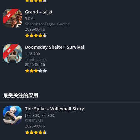
Grand – قراند
新的
5.0.6
Shanab for Digital Games
2026-06-16
Doomsday Shelter: Survival
新的
1.26.200
Triathlon HK
2026-06-16
最受关注的应用
The Spike – Volleyball Story
[7.0.303] 7.0.303
SUNCYAN
2026-06-16