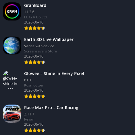
GranBoard
11.2.6
LUXZA Co.Ltd.
2026-06-16
Earth 3D Live Wallpaper
Varies with device
Screensavers Store
2026-06-16
Glowee – Shine in Every Pixel
6.0.0
KosmoLizer
2026-06-16
Race Max Pro – Car Racing
2.11.7
Revani
2026-06-16