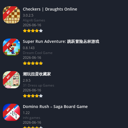
Checkers | Draughts Online
新的
3.0.2.5
AlignIt Games
2026-06-16
Super Run Adventure: 跳跃冒险丛林游戏
新的
0.8.143
Dream Cool Game
2026-06-16
潮玩扭蛋收藏家
新的
2.9.5
31 Dress up Games
2026-06-16
Domino Rush – Saga Board Game
新的
1.22
inhi games
2026-06-16