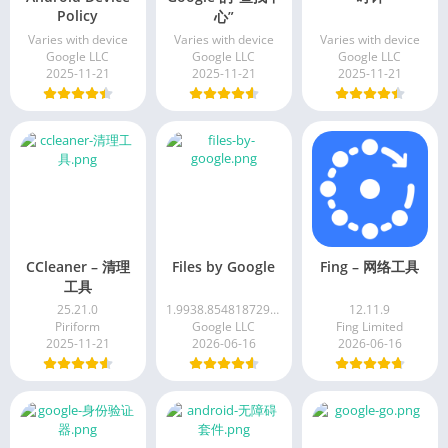
Policy
心”
Varies with device
Varies with device
Varies with device
Google LLC
Google LLC
Google LLC
2025-11-21
2025-11-21
2025-11-21
CCleaner – 清理
Files by Google
Fing – 网络工具
工具
25.21.0
1.9938.854818729.0-release
12.11.9
Piriform
Google LLC
Fing Limited
2025-11-21
2026-06-16
2026-06-16