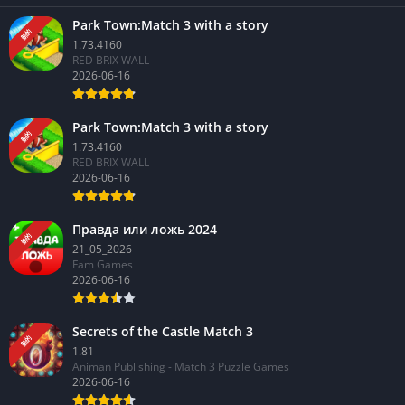
Park Town:Match 3 with a story
新的
1.73.4160
RED BRIX WALL
2026-06-16
Park Town:Match 3 with a story
新的
1.73.4160
RED BRIX WALL
2026-06-16
Правда или ложь 2024
新的
21_05_2026
Fam Games
2026-06-16
Secrets of the Castle Match 3
新的
1.81
Animan Publishing - Match 3 Puzzle Games
2026-06-16