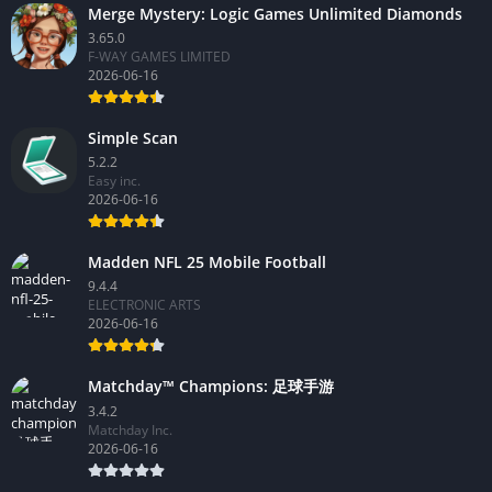
Merge Mystery: Logic Games Unlimited Diamonds
3.65.0
F-WAY GAMES LIMITED
2026-06-16
Simple Scan
5.2.2
Easy inc.
2026-06-16
Madden NFL 25 Mobile Football
9.4.4
ELECTRONIC ARTS
2026-06-16
Matchday™ Champions: 足球手游
3.4.2
Matchday Inc.
2026-06-16