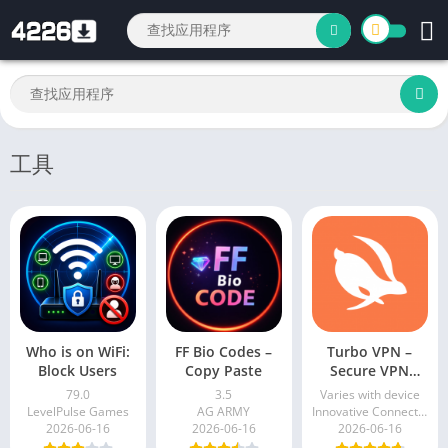
工具
Who is on WiFi:
FF Bio Codes –
Turbo VPN –
Block Users
Copy Paste
Secure VPN
Proxy
79.0
3.5
Varies with device
LevelPulse Games
AG ARMY
Innovative Connecting
2026-06-16
2026-06-16
2026-06-16