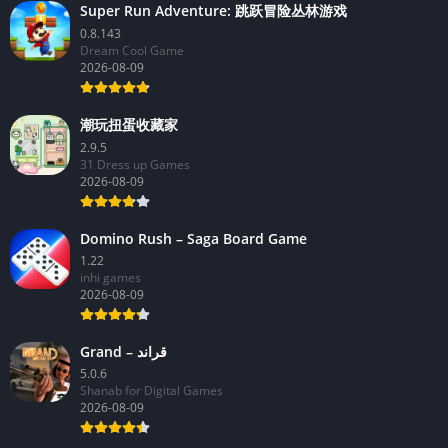
Super Run Adventure: 跳跃冒险丛林游戏
0.8.143
Dream Cool Game
2026-08-09
潮玩扭蛋收藏家
2.9.5
31 Dress up Games
2026-08-09
Domino Rush – Saga Board Game
1.22
inhi games
2026-08-09
Grand – قراند
5.0.6
Shanab for Digital Games
2026-08-09