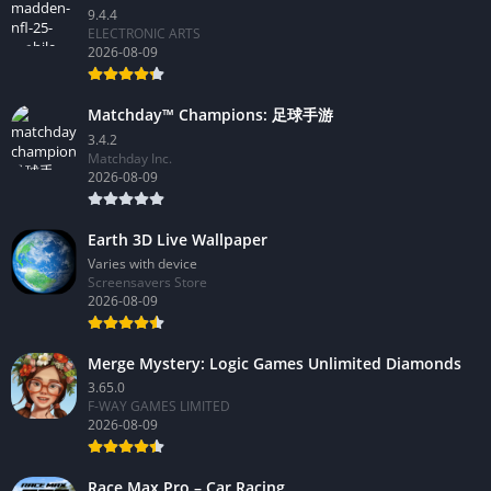
9.4.4
ELECTRONIC ARTS
2026-08-09
Matchday™ Champions: 足球手游
3.4.2
Matchday Inc.
2026-08-09
Earth 3D Live Wallpaper
Varies with device
Screensavers Store
2026-08-09
Merge Mystery: Logic Games Unlimited Diamonds
3.65.0
F-WAY GAMES LIMITED
2026-08-09
Race Max Pro – Car Racing