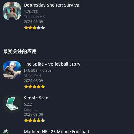
Doomsday Shelter: Survival
1.26.200
Triathlon HK
2026-08-09
最受关注的应用
The Spike – Volleyball Story
[7.0.303] 7.0.303
SUNCYAN
2026-08-09
Simple Scan
5.2.2
Easy inc.
2026-08-09
Madden NFL 25 Mobile Football