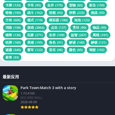
卡牌
(133)
卡车
(95)
合并
(170)
宠物
(83)
射击
(150)
怪物
(100)
战斗
(162)
技能
(93)
拼图
(225)
挑战
(93)
方块
(600)
模式
(119)
模拟器
(180)
泡泡
(123)
消除
(108)
游戏
(3864)
点击
(137)
烹饪
(90)
物品
(99)
猫咪
(130)
玩家
(271)
生存
(109)
益智
(267)
离线
(101)
纸牌
(188)
英雄
(195)
角色
(91)
解谜
(140)
解锁
(131)
谜题
(349)
赛车
(122)
音乐
(96)
颜色
(85)
驾驶
(192)
麻将
(93)
最新应用
Park Town:Match 3 with a story
1.73.4160
RED BRIX WALL
2026-08-09