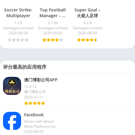
Soccer Strike:
Top Football
Super Goal –
Multiplayer
Manager – 梦
火柴人足球
幻足球经理
1.2.8
3.1.04
0.2.8
Gamegou Limited
Gamegou Limited
Gamegou Limited
2026-08-09
2025-09-02
2026-08-09
评分最高的应用程序
澳门博彩公司APP
12.0.14
澳门博彩公司
2025-07-11
Facebook
Varies with device
Meta Platforms Inc.
2026-08-09