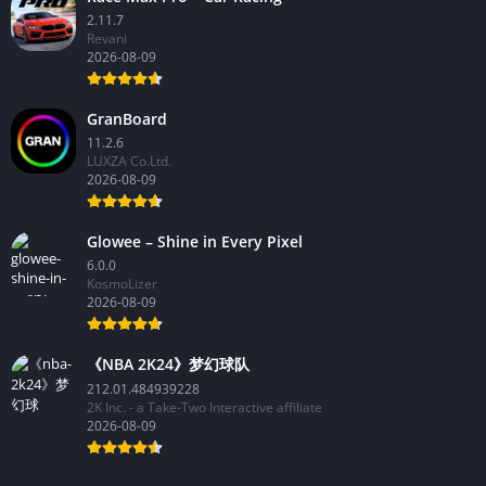
2.11.7
Revani
2026-08-09
GranBoard
11.2.6
LUXZA Co.Ltd.
2026-08-09
Glowee – Shine in Every Pixel
6.0.0
KosmoLizer
2026-08-09
《NBA 2K24》梦幻球队
212.01.484939228
2K Inc. - a Take-Two Interactive affiliate
2026-08-09