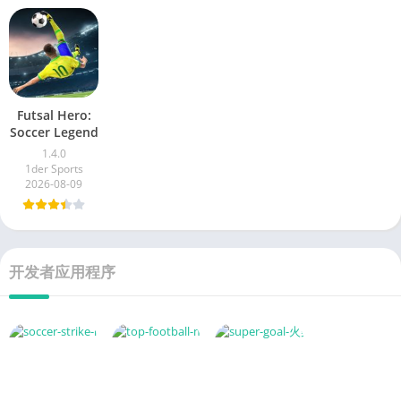
Futsal Hero:
Soccer Legend
1.4.0
1der Sports
2026-08-09
开发者应用程序