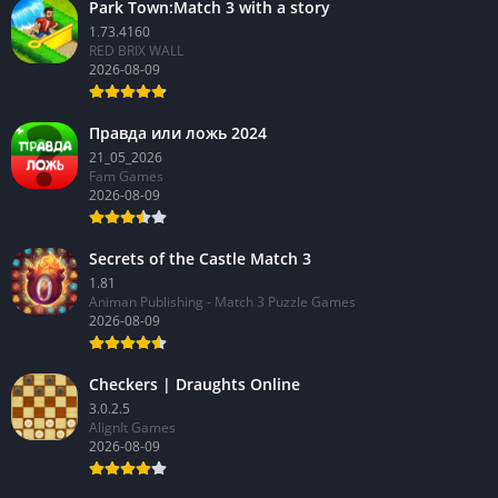
Park Town:Match 3 with a story
1.73.4160
RED BRIX WALL
2026-08-09
Правда или ложь 2024
21_05_2026
Fam Games
2026-08-09
Secrets of the Castle Match 3
1.81
Animan Publishing - Match 3 Puzzle Games
2026-08-09
Checkers | Draughts Online
3.0.2.5
AlignIt Games
2026-08-09