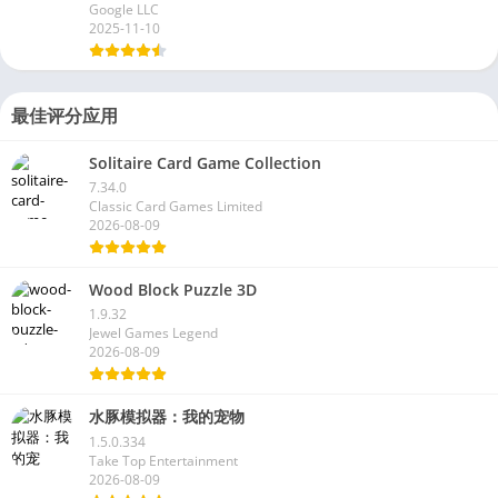
Google LLC
2025-11-10
最佳评分应用
Solitaire Card Game Collection
7.34.0
Classic Card Games Limited
2026-08-09
Wood Block Puzzle 3D
1.9.32
Jewel Games Legend
2026-08-09
水豚模拟器：我的宠物
1.5.0.334
Take Top Entertainment
2026-08-09