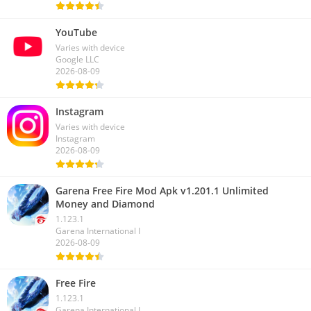
YouTube
Varies with device
Google LLC
2026-08-09
Instagram
Varies with device
Instagram
2026-08-09
Garena Free Fire Mod Apk v1.201.1 Unlimited
Money and Diamond
1.123.1
Garena International I
2026-08-09
Free Fire
1.123.1
Garena International I