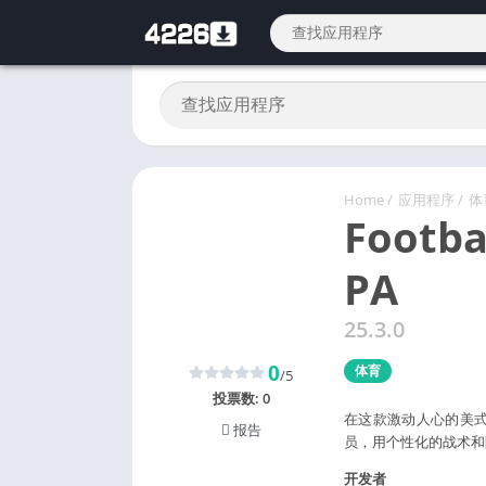
Home
/
应用程序
/
体
Footba
PA
25.3.0
0
体育
/5
投票数:
0
在这款激动人心的美
报告
员，用个性化的战术和
开发者