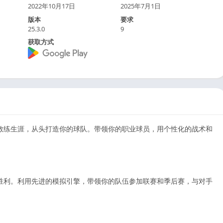
2022年10月17日
2025年7月1日
版本
要求
25.3.0
9
获取方式
教练生涯，从头打造你的球队。带领你的职业球员，用个性化的战术和
。
胜利。利用先进的模拟引擎，带领你的队伍参加联赛和季后赛，与对手