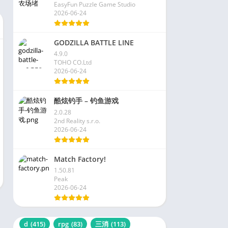
EasyFun Puzzle Game Studio
2026-06-24
GODZILLA BATTLE LINE
4.9.0
TOHO CO.Ltd
2026-06-24
酷炫钓手 – 钓鱼游戏
2.0.28
2nd Reality s.r.o.
2026-06-24
Match Factory!
1.50.81
Peak
2026-06-24
d
(415)
rpg
(83)
三消
(113)